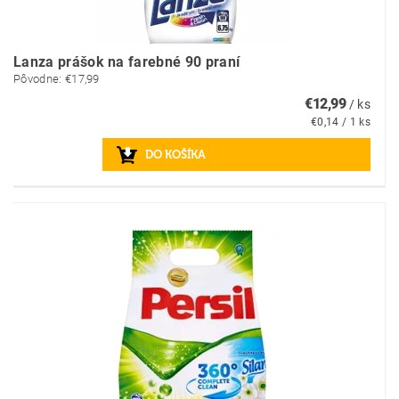
Lanza prášok na farebné 90 praní
Pôvodne:
€17,99
€12,99
/ ks
€0,14 / 1 ks