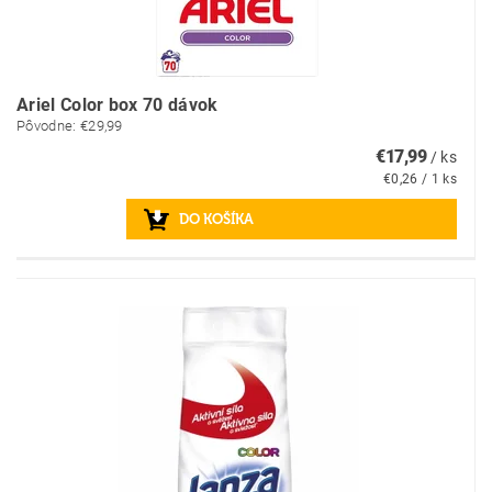
Ariel Color box 70 dávok
Pôvodne:
€29,99
€17,99
/ ks
€0,26 / 1 ks