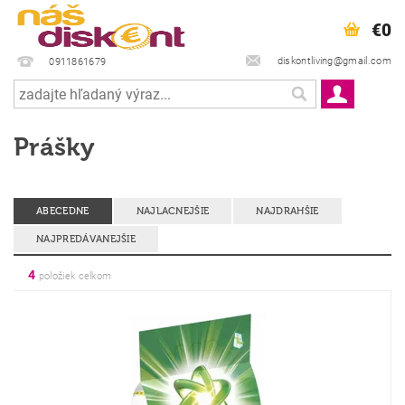
€0
diskontliving@gmail.com
0911861679
Prášky
ABECEDNE
NAJLACNEJŠIE
NAJDRAHŠIE
NAJPREDÁVANEJŠIE
4
položiek celkom