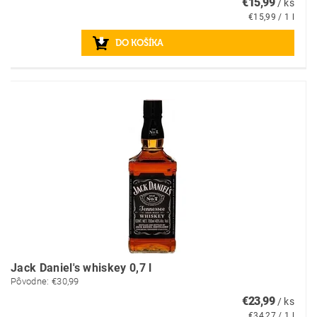
€15,99
/ ks
€15,99 / 1 l
Jack Daniel's whiskey 0,7 l
Pôvodne:
€30,99
€23,99
/ ks
€34,27 / 1 l