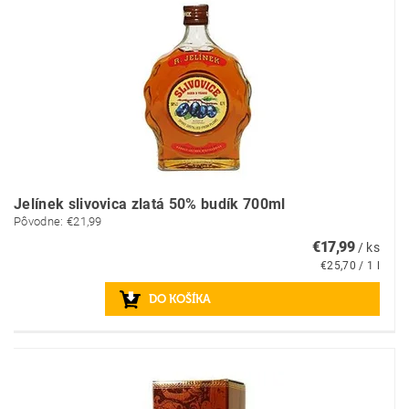
Jelínek slivovica zlatá 50% budík 700ml
Pôvodne:
€21,99
€17,99
/ ks
€25,70 / 1 l