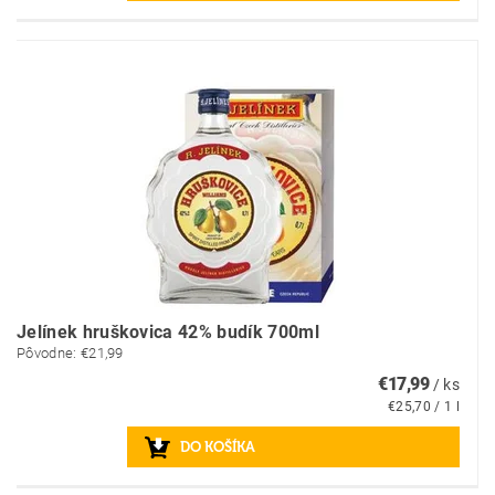
Jelínek hruškovica 42% budík 700ml
Pôvodne:
€21,99
€17,99
/ ks
€25,70 / 1 l