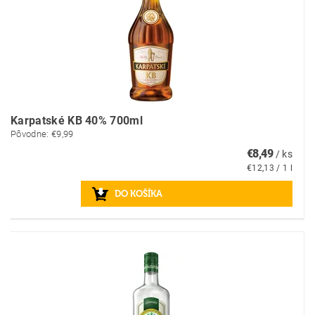
Karpatské KB 40% 700ml
Pôvodne:
€9,99
€8,49
/ ks
€12,13 / 1 l