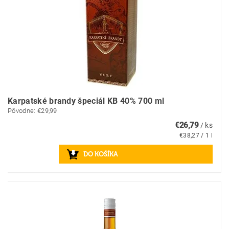
Karpatské brandy špeciál KB 40% 700 ml
Pôvodne:
€29,99
€26,79
/ ks
€38,27 / 1 l