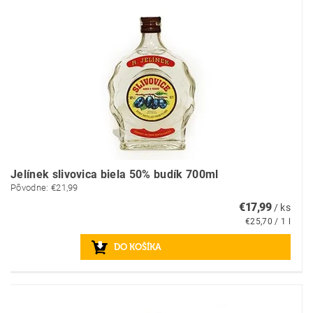
Jelínek slivovica biela 50% budík 700ml
Pôvodne:
€21,99
€17,99
/ ks
€25,70 / 1 l