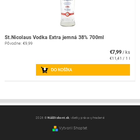
St.Nicolaus Vodka Extra jemná 38% 700ml
Pôvodne:
€9,99
€7,99
/ ks
€11,41 / 1 l
2026 ©
NášDiskont.sk
, všetky práva vyhradené
Vytvoril Shoptet