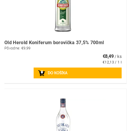
Old Herold Koniferum borovička 37,5% 700ml
Pôvodne:
€9,99
€8,49
/ ks
€12,13 / 1 l