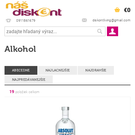
€0
diskontliving@gmail.com
0911861679
Alkohol
ABECEDNE
NAJLACNEJŠIE
NAJDRAHŠIE
NAJPREDÁVANEJŠIE
19
položiek celkom