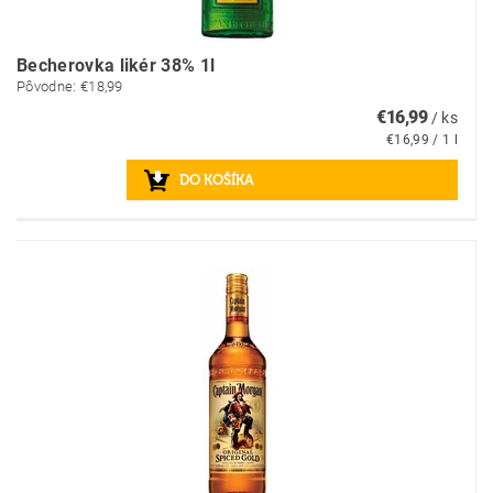
Becherovka likér 38% 1l
Pôvodne:
€18,99
€16,99
/ ks
€16,99 / 1 l