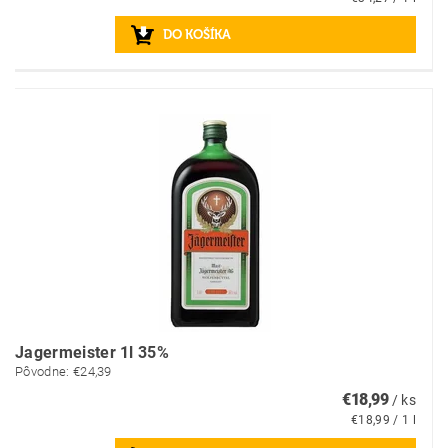
Jagermeister 1l 35%
Pôvodne:
€24,39
€18,99
/ ks
€18,99 / 1 l