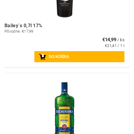
Bailey´s 0,7l 17%
Pôvodne:
€17,99
€14,99
/ ks
€21,41 / 1 l