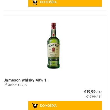
Jameson whisky 40% 1l
Pôvodne:
€27,99
€19,99
/ ks
€19,99 / 1 l