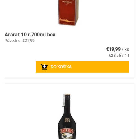
Ararat 10 r.700ml box
Pôvodne:
€27,99
€19,99
/ ks
€28,56 / 1 l