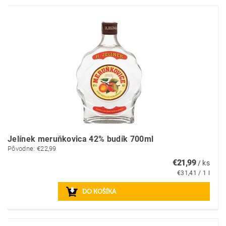
Jelínek meruňkovica 42% budík 700ml
Pôvodne:
€22,99
€21,99
/ ks
€31,41 / 1 l