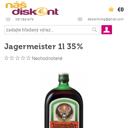
€0
diskontliving@gmail.com
0911861679
Jagermeister 1l 35%
Neohodnotené