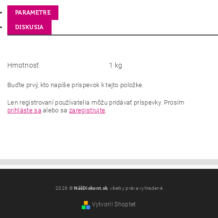
PARAMETRE
DISKUSIA
Hmotnosť
1 kg
Buďte prvý, kto napíše príspevok k tejto položke.
Len registrovaní používatelia môžu pridávať príspevky. Prosím
prihláste sa
alebo sa
zaregistrujte
.
2026 ©
NášDiskont.sk
, všetky práva vyhradené
Vytvoril Shoptet