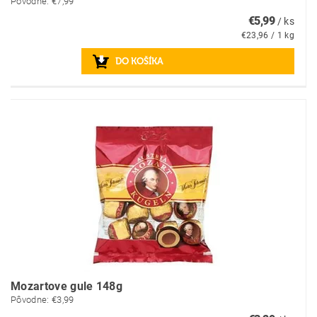
Pôvodne:
€7,99
€5,99
/ ks
€23,96 / 1 kg
Mozartove gule 148g
Pôvodne:
€3,99