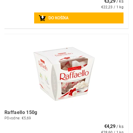
€3,29
/ ks
€22,23 / 1 kg
Raffaello 150g
Pôvodne:
€5,69
€4,29
/ ks
€28,60 / 1 kg