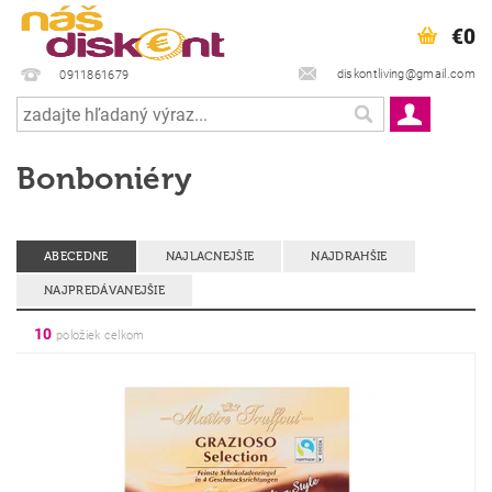
€0
diskontliving@gmail.com
0911861679
Bonboniéry
ABECEDNE
NAJLACNEJŠIE
NAJDRAHŠIE
NAJPREDÁVANEJŠIE
10
položiek celkom