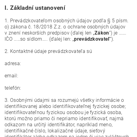
I.
Základní ustanovení
1. Prevádzkovateľom osobných údajov podľa § 5 písm.
o) zákona č. 18/2018 Z.z. o ochrane osobných údajov
v znení neskorších predpisov (ďalej len „
Zákon
“) je …….
IČO ……so sídlom….. (ďalej len: „
prevádzkovateľ
“).
2. Kontaktné údaje prevádzkovateľa sú
adresa:
email:
telefón:
3. Osobnými údajmi sa rozumejú všetky informácie o
identifikovanej alebo identifikovateľnej fyzickej osobe;
identifikovateľnou fyzickou osobou je fyzická osoba,
ktorú možno priamo či nepriamo identifikovať, najmä
odkazom na určitý identifikátor, napríklad meno,
identifikačné číslo, lokalizačné údaje, sieťový
identifikátor alebo odkazom na jeden či viac zvláštnych