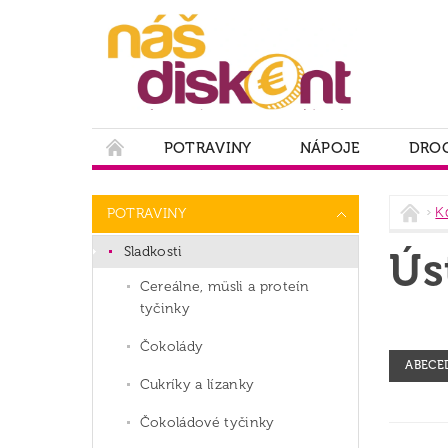
POTRAVINY
NÁPOJE
DROG
PODMIENKY OCHRANY OSOBNÝCH ÚDAJOV
K
POTRAVINY
Sladkosti
Ús
Cereálne, müsli a proteín
tyčinky
Čokolády
ABECE
Cukríky a lízanky
Čokoládové tyčinky