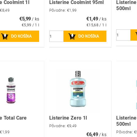
ne Coolmint 1l
Listerine Coolmint 95ml
Listerine
500ml
€8,49
Pôvodne:
€1,99
€5,99
€1,49
/ ks
/ ks
€5,99 / 1 l
€15,68 / 1 l
e Total Care
Listerine Zero 1l
Listerin
500ml
Pôvodne:
€9,49
€1,99
Pôvodne:
€
€6,49
/ ks