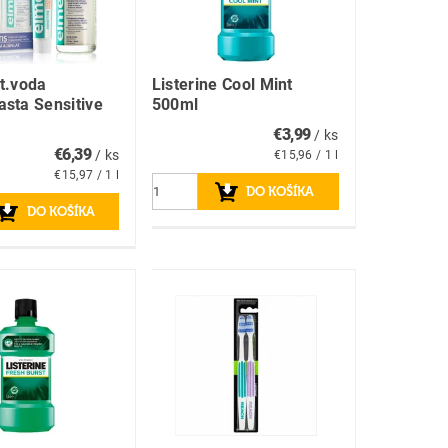
t.voda
Listerine Cool Mint
sta Sensitive
500ml
€3,99
/ ks
€6,39
/ ks
€15,96 / 1 l
€15,97 / 1 l