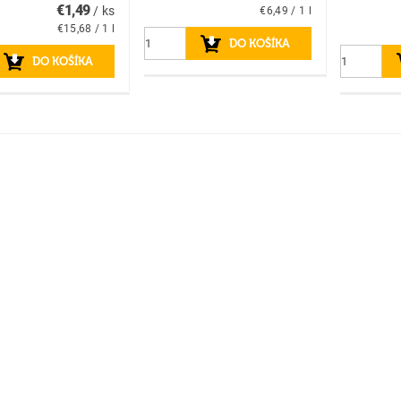
€1,49
/ ks
€6,49 / 1 l
€15,68 / 1 l