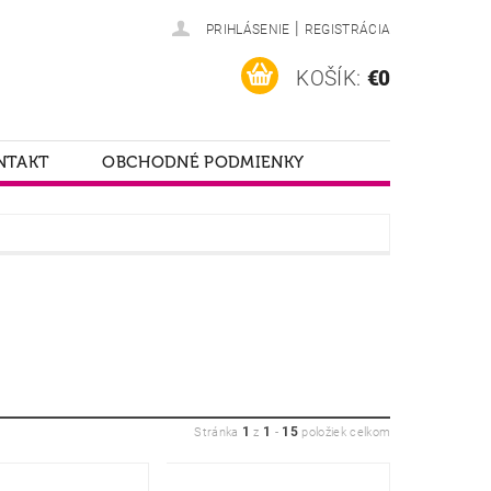
|
PRIHLÁSENIE
REGISTRÁCIA
KOŠÍK:
€0
NTAKT
OBCHODNÉ PODMIENKY
1
1
15
Stránka
z
-
položiek celkom