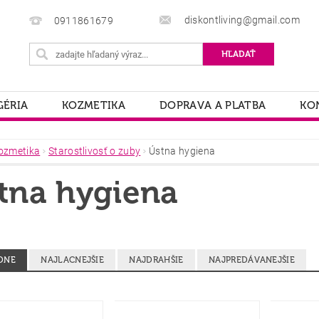
diskontliving@gmail.com
0911861679
ÉRIA
KOZMETIKA
DOPRAVA A PLATBA
KO
ozmetika
Starostlivosť o zuby
Ústna hygiena
tna hygiena
DNE
NAJLACNEJŠIE
NAJDRAHŠIE
NAJPREDÁVANEJŠIE