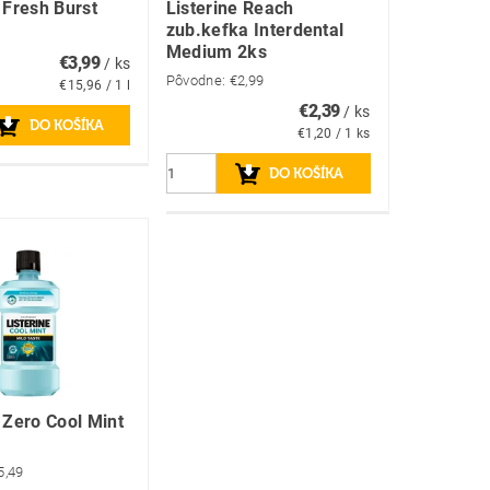
 Fresh Burst
Listerine Reach
zub.kefka Interdental
Medium 2ks
€3,99
/ ks
Pôvodne:
€2,99
€15,96 / 1 l
€2,39
/ ks
€1,20 / 1 ks
e Zero Cool Mint
5,49