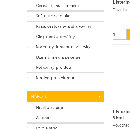
Listeri
Cereálie, müsli a racio
Pôvodne:
Soľ, cukor a múka
Ryža, cestoviny a strukoviny
Olej, ocot a omáčky
Koreniny, instant a polievky
Džemy, med a pečenie
Potraviny pre deti
Krmivo pre zvieratá
NÁPOJE
Nealko nápoje
Listerin
95ml
Alkohol
Pôvodne:
Pivo a víno