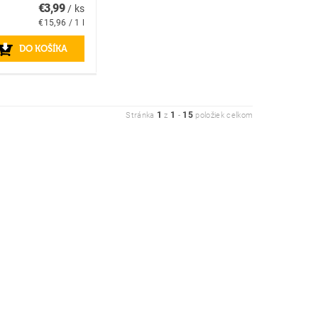
€3,99
/ ks
€15,96 / 1 l
1
1
15
Stránka
z
-
položiek celkom