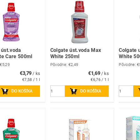
 úst.voda
Colgate úst.voda Max
Colgate 
te Care 500ml
White 250ml
White 5
€5,29
Pôvodne:
€2,49
Pôvodne:
€
€3,79
€1,69
/ ks
/ ks
€7,58 / 1 l
€6,76 / 1 l