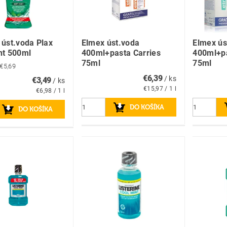
 úst.voda Plax
Elmex úst.voda
Elmex ús
nt 500ml
400ml+pasta Carries
400ml+pa
75ml
75ml
€5,69
€6,39
/ ks
€3,49
/ ks
€15,97 / 1 l
€6,98 / 1 l