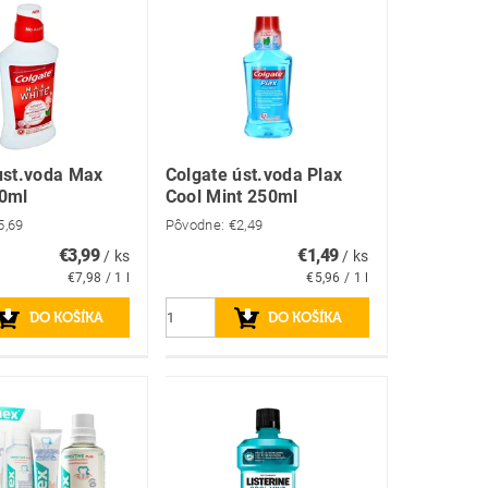
ust.voda Max
Colgate úst.voda Plax
00ml
Cool Mint 250ml
5,69
Pôvodne:
€2,49
€3,99
€1,49
/ ks
/ ks
€7,98 / 1 l
€5,96 / 1 l