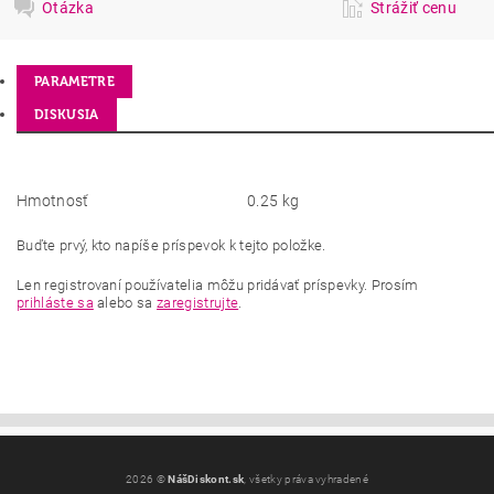
Otázka
Strážiť cenu
PARAMETRE
DISKUSIA
Hmotnosť
0.25 kg
Buďte prvý, kto napíše príspevok k tejto položke.
Len registrovaní používatelia môžu pridávať príspevky. Prosím
prihláste sa
alebo sa
zaregistrujte
.
2026 ©
NášDiskont.sk
, všetky práva vyhradené