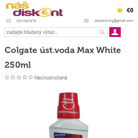
€0
diskontliving@gmail.com
0911861679
Colgate úst.voda Max White
250ml
Neohodnotené