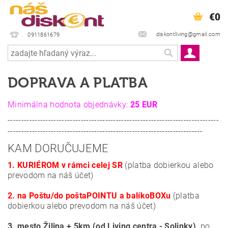
€0
diskontliving@gmail.com
0911861679
DOPRAVA A PLATBA
Minimálna hodnota objednávky:
25 EUR
------------------------------------------------------------------------------
------------------------------------------------------------------------
KAM DORUČUJEME
1. KURIÉROM v rámci celej SR
(platba dobierkou alebo
prevodom na náš účet)
2. na Poštu/do poštaPOINTU a balíkoBOXu
(platba
dobierkou alebo prevodom na náš účet)
3. mesto Žilina + 5km (od Living centra - Solinky),
po