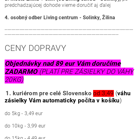
predchadzajúcej dohode vieme doručiť aj ďalej
4. osobný odber Living centrum - Solinky, Žilina
------------------------------------------------------------------------------------------------
-------------------------------------------------------------------------------------
CENY DOPRAVY
Objednávky nad 89 eur Vám doručíme
ZADARMO
(PLATÍ PRE ZÁSIELKY DO VÁHY
20KG)
1. kuriérom pre celé Slovensko
od 3,49
(
váhu
zásielky Vám automaticky počíta v košíku
)
do 5kg - 3,49 eur
do 10kg - 3,99 eur
do 15kg - 4,49 eur