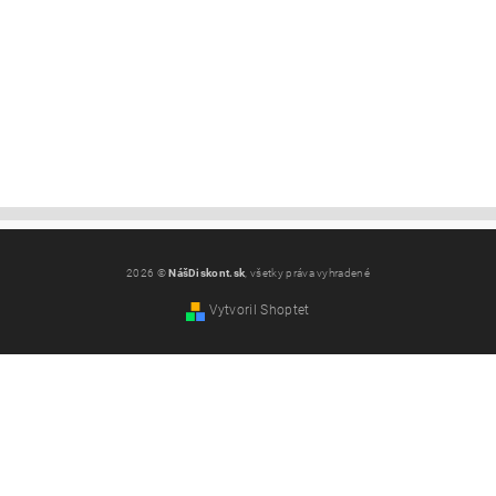
2026 ©
NášDiskont.sk
, všetky práva vyhradené
Vytvoril Shoptet