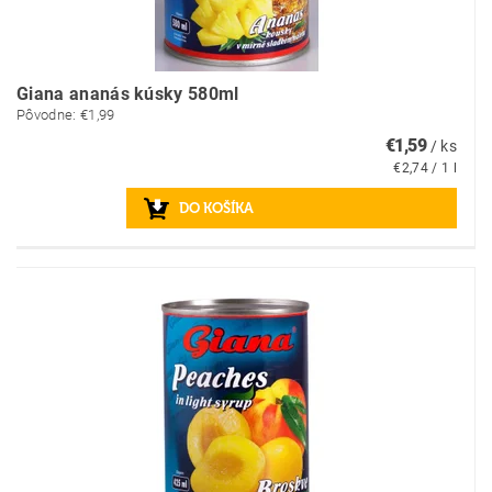
Giana ananás kúsky 580ml
Pôvodne:
€1,99
€1,59
/ ks
€2,74 / 1 l