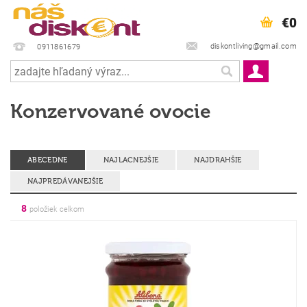
€0
diskontliving@gmail.com
0911861679
Konzervované ovocie
ABECEDNE
NAJLACNEJŠIE
NAJDRAHŠIE
NAJPREDÁVANEJŠIE
8
položiek celkom