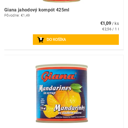
Giana jahodový kompót 425ml
Pôvodne:
€1,49
€1,09
/ ks
€2,56 / 1 l