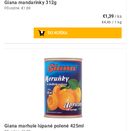
Giana mandarinky 312g
Pôvodne:
€1,69
€1,39
/ ks
€4,46 / 1 kg
Giana marhule lúpané polené 425ml