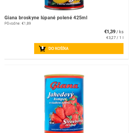
Giana broskyne lúpané polené 425ml
Pôvodne:
€1,89
€1,39
/ ks
€3,27 / 1 l