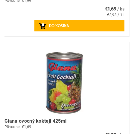
Pôvodne:
€1,99
€1,69
/ ks
€3,98 / 1 l
Giana ovocný koktejl 425ml
Pôvodne:
€1,69