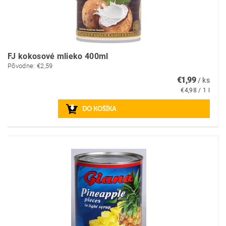
FJ kokosové mlieko 400ml
Pôvodne:
€2,59
€1,99
/ ks
€4,98 / 1 l