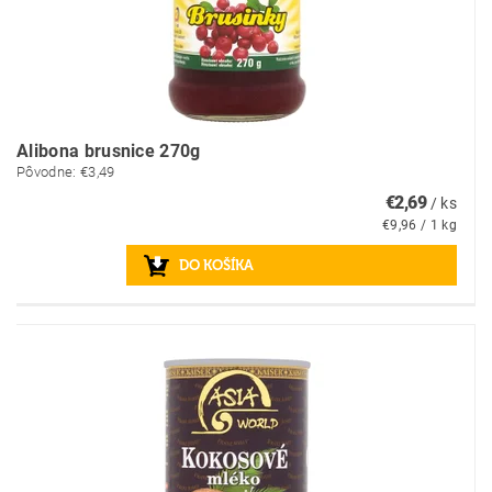
Alibona brusnice 270g
Pôvodne:
€3,49
€2,69
/ ks
€9,96 / 1 kg