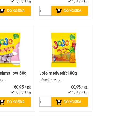
€15,83 / 1 kg
€11,88 / 1 kg
rshmallow 80g
Jojo medvedíci 80g
1,29
Pôvodne:
€1,29
€0,95
€0,95
/ ks
/ ks
€11,88 / 1 kg
€11,88 / 1 kg