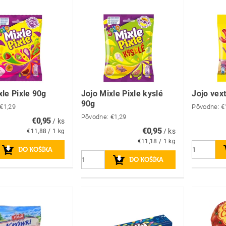
xle Pixle 90g
Jojo Mixle Pixle kyslé
Jojo vex
90g
€1,29
Pôvodne:
€
Pôvodne:
€1,29
€0,95
/ ks
€0,95
/ ks
€11,88 / 1 kg
€11,18 / 1 kg