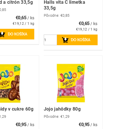
d a citrón 33,5g
Halls vita C limetka
33,5g
0,85
Pôvodne:
€0,85
€0,65
/ ks
€0,65
/ ks
€19,12 / 1 kg
€19,12 / 1 kg
šidy v cukre 60g
Jojo jahôdky 80g
1,29
Pôvodne:
€1,29
€0,95
€0,95
/ ks
/ ks