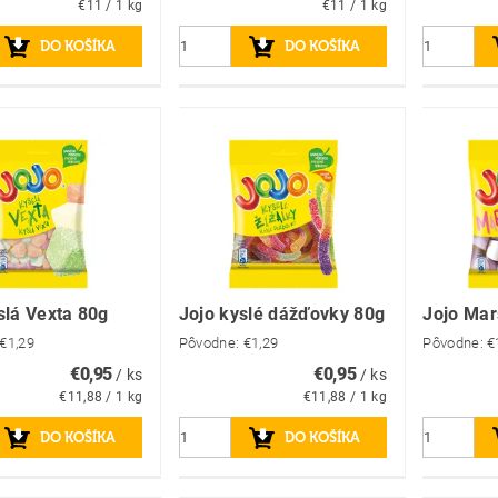
€11 / 1 kg
€11 / 1 kg
slá Vexta 80g
Jojo kyslé dážďovky 80g
Jojo Ma
€1,29
Pôvodne:
€1,29
Pôvodne:
€
€0,95
€0,95
/ ks
/ ks
€11,88 / 1 kg
€11,88 / 1 kg