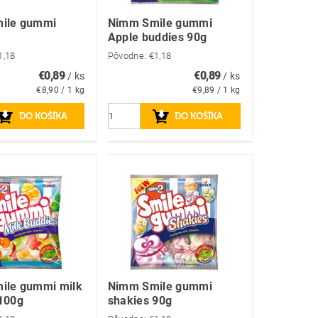
ile gummi
Nimm Smile gummi
Apple buddies 90g
1,18
Pôvodne:
€1,18
€0,89
€0,89
/ ks
/ ks
€8,90 / 1 kg
€9,89 / 1 kg
ile gummi milk
Nimm Smile gummi
100g
shakies 90g