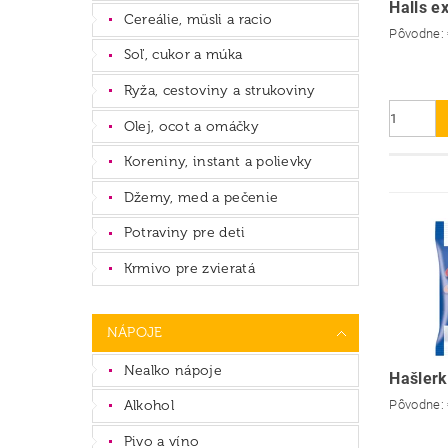
Halls e
Cereálie, müsli a racio
Pôvodne:
Soľ, cukor a múka
Ryža, cestoviny a strukoviny
Olej, ocot a omáčky
Koreniny, instant a polievky
Džemy, med a pečenie
Potraviny pre deti
Krmivo pre zvieratá
NÁPOJE
Nealko nápoje
Hašlerk
Alkohol
Pôvodne:
Pivo a víno