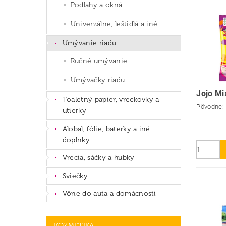
Podlahy a okná
Univerzálne, leštidlá a iné
Umývanie riadu
Ručné umývanie
Umývačky riadu
Jojo Mi
Toaletný papier, vreckovky a
Pôvodne:
utierky
Alobal, fólie, baterky a iné
doplnky
Vrecia, sáčky a hubky
Sviečky
Vône do auta a domácnosti
KOZMETIKA