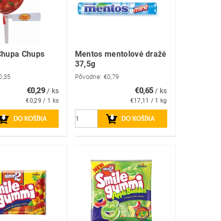
Chupa Chups
Mentos mentolové dražé
37,5g
0,35
Pôvodne:
€0,79
€0,29
€0,65
/ ks
/ ks
€0,29 / 1 ks
€17,11 / 1 kg