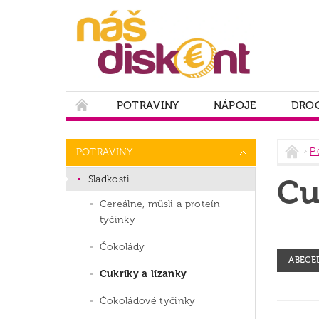
POTRAVINY
NÁPOJE
DROG
PODMIENKY OCHRANY OSOBNÝCH ÚDAJOV
P
POTRAVINY
Sladkosti
Cu
Cereálne, müsli a proteín
tyčinky
Čokolády
ABECE
Cukríky a lízanky
Čokoládové tyčinky