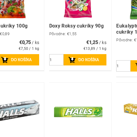
ukríky 100g
Doxy Roksy cukríky 90g
Eukalypt
cukríky 
€0,89
Pôvodne:
€1,55
Pôvodne:
€
€0,75
€1,25
/ ks
/ ks
€7,50 / 1 kg
€13,89 / 1 kg