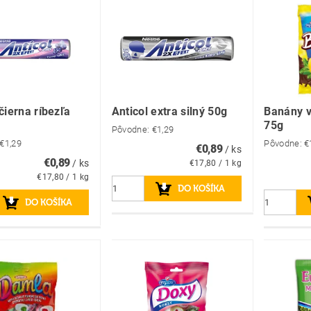
čierna ríbezľa
Anticol extra silný 50g
Banány v
75g
Pôvodne:
€1,29
€1,29
Pôvodne:
€
€0,89
/ ks
€0,89
/ ks
€17,80 / 1 kg
€17,80 / 1 kg