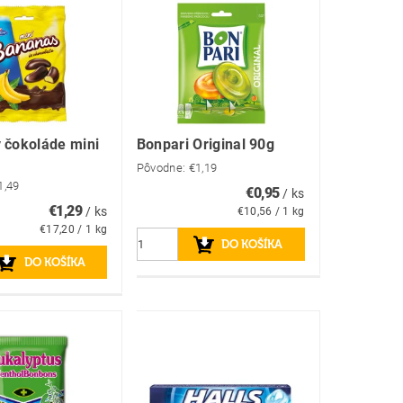
 čokoláde mini
Bonpari Original 90g
Pôvodne:
€1,19
1,49
€0,95
/ ks
€1,29
/ ks
€10,56 / 1 kg
€17,20 / 1 kg