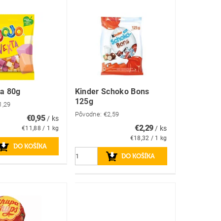
ta 80g
Kinder Schoko Bons
125g
1,29
Pôvodne:
€2,59
€0,95
/ ks
€2,29
/ ks
€11,88 / 1 kg
€18,32 / 1 kg