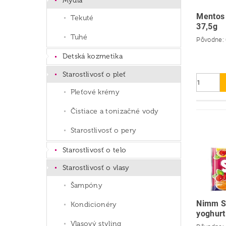
Mydlá
Mentos
Tekuté
37,5g
Tuhé
Pôvodne:
Detská kozmetika
Starostlivosť o pleť
Pleťové krémy
Čistiace a tonizačné vody
Starostlivosť o pery
Starostlivosť o telo
Starostlivosť o vlasy
Šampóny
Nimm Sm
Kondicionéry
yoghurt
Vlasový styling