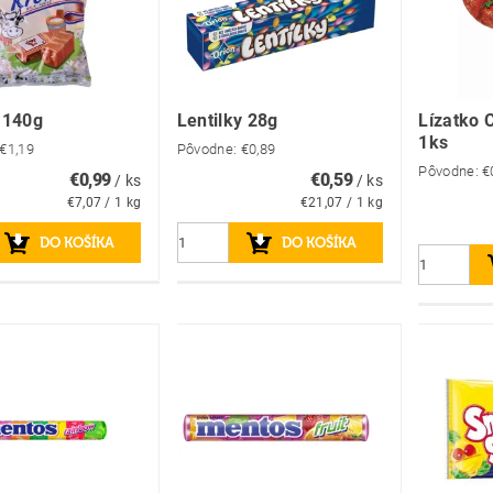
 140g
Lentilky 28g
Lízatko 
1ks
€1,19
Pôvodne:
€0,89
Pôvodne:
€
€0,99
€0,59
/ ks
/ ks
€7,07 / 1 kg
€21,07 / 1 kg