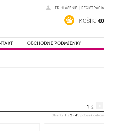
|
PRIHLÁSENIE
REGISTRÁCIA
KOŠÍK:
€0
NTAKT
OBCHODNÉ PODMIENKY
1
2
1
2
49
Stránka
z
-
položiek celkom