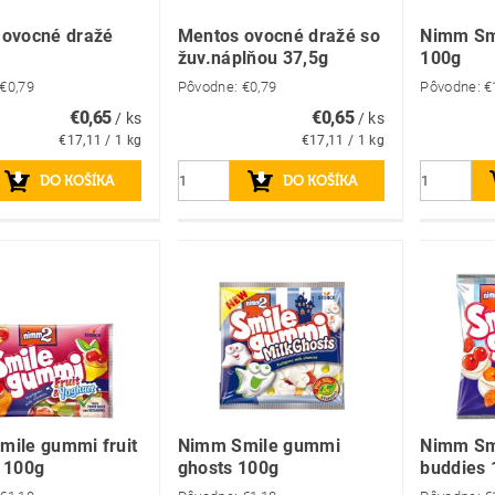
 ovocné dražé
Mentos ovocné dražé so
Nimm Sm
žuv.náplňou 37,5g
100g
€0,79
Pôvodne:
€0,79
Pôvodne:
€
€0,65
€0,65
/ ks
/ ks
€17,11 / 1 kg
€17,11 / 1 kg
ile gummi fruit
Nimm Smile gummi
Nimm Sm
 100g
ghosts 100g
buddies 