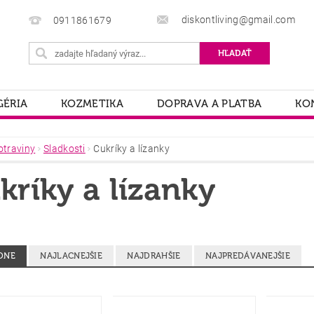
diskontliving@gmail.com
0911861679
ÉRIA
KOZMETIKA
DOPRAVA A PLATBA
KO
otraviny
Sladkosti
Cukríky a lízanky
kríky a lízanky
DNE
NAJLACNEJŠIE
NAJDRAHŠIE
NAJPREDÁVANEJŠIE