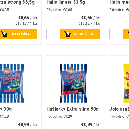
xtra strong 33,5g
Halls limeta 33,5g
Halls me
€0,85
Pôvodne:
€0,85
Pôvodne:
€
€0,65
€0,65
/ ks
/ ks
€19,12 / 1 kg
€19,12 / 1 kg
y 90g
Hašlerky Extra silné 90g
Jojo ara
€1,29
Pôvodne:
€1,29
Pôvodne:
€
€0,99
€0,99
/ ks
/ ks