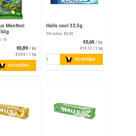
us Menthol
Halls cool 33,5g
150g
Pôvodne:
€0,85
1,19
€0,65
/ ks
€0,89
/ ks
€19,12 / 1 kg
€5,93 / 1 kg