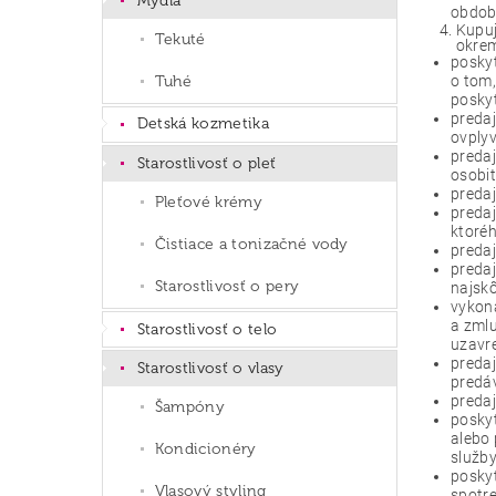
Mydlá
obdob
Kupuj
Tekuté
okrem
poskyt
Tuhé
o tom,
poskyt
predaj
Detská kozmetika
ovplyv
predaj
Starostlivosť o pleť
osobit
predaj
Pleťové krémy
predaj
ktoréh
Čistiace a tonizačné vody
predaj
predaj
Starostlivosť o pery
najskô
vykona
a zmlu
Starostlivosť o telo
uzavre
preda
Starostlivosť o vlasy
predáv
predaj
Šampóny
poskyt
alebo 
Kondicionéry
služby
posky
Vlasový styling
spotre