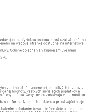
edávajúcim a fyzickou osobou, ktorá uzatvára kúpnu
eného na webovej stránke dostupnej na internetovej
uvy. Odlišné dojednania v kúpnej zmluve majú
zyku.
ých vlastností sú uvedené pri jednotlivých tovarov v
idanej hodnoty, všetkých súvisiacich poplatkov a
vrátený poštou. Ceny tovaru zostávajú v platnosti po
 sú informatívneho charakteru a predávajúci nie je
s balením a dodaním tovaru. Informácie o nákladoch