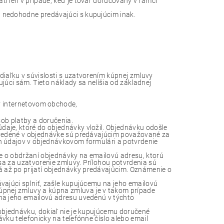
í len v prípade, keď je tovar doručovaný v rámci
 nedohodne predávajúci s kupujúcim inak.
iaľku v súvislosti s uzatvorením kúpnej zmluvy
ujúci sám. Tieto náklady sa nelíšia od základnej
 v internetovom obchode,
sob platby a doručenia.
aje, ktoré do objednávky vložil. Objednávku odošle
uvedené v objednávke sú predávajúcim považované za
h údajov v objednávkovom formulári a potvrdenie
 o obdržaní objednávky na emailovú adresu, ktorú
sa za uzatvorenie zmluvy. Prílohou potvrdenia sú
až po prijatí objednávky predávajúcim. Oznámenie o
vajúci splniť, zašle kupujúcemu na jeho emailovú
pnej zmluvy a kúpna zmluva je v takom prípade
na jeho emailovú adresu uvedenú v týchto
objednávku, dokiaľ nie je kupujúcemu doručené
vku telefonicky na telefónne číslo alebo email