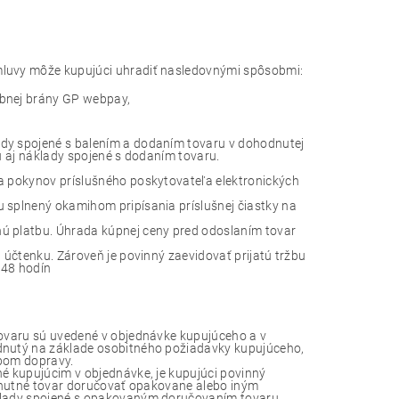
mluvy môže kupujúci uhradiť nasledovnými spôsobmi:
bnej brány GP webpay,
ady spojené s balením a dodaním tovaru v dohodnutej
u aj náklady spojené s dodaním tovaru.
a pokynov príslušného poskytovateľa elektronických
 splnený okamihom pripísania príslušnej čiastky na
ú platbu. Úhrada kúpnej ceny pred odoslaním tovar
 účtenku. Zároveň je povinný zaevidovať prijatú tržbu
 48 hodín
tovaru sú uvedené v objednávke kupujúceho a v
odnutý na základe osobitného požiadavky kupujúceho,
obom dopravy.
né kupujúcim v objednávke, je kupujúci povinný
o nutné tovar doručovať opakovane alebo iným
áklady spojené s opakovaným doručovaním tovaru,