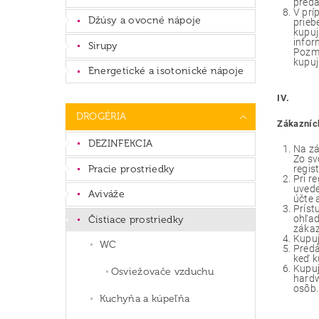
predá
V prí
Džúsy a ovocné nápoje
prieb
kupuj
infor
Sirupy
Pozme
kupuj
Energetické a isotonické nápoje
IV.
DROGÉRIA
Zákazníc
DEZINFEKCIA
Na zá
Zo sv
Pracie prostriedky
regist
Pri r
uvede
Aviváže
účte 
Príst
ohľad
Čistiace prostriedky
zákaz
Kupuj
WC
Predá
keď k
Kupuj
Osviežovače vzduchu
hardw
osôb.
Kuchyňa a kúpeľňa