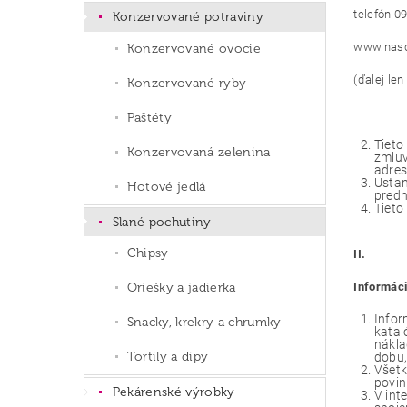
telefón 
Konzervované potraviny
www.nasd
Konzervované ovocie
(ďalej len 
Konzervované ryby
Paštéty
Tieto
Konzervovaná zelenina
zmluv
adres
Ustan
Hotové jedlá
predn
Tieto
Slané pochutiny
Chipsy
II.
Informáci
Oriešky a jadierka
Infor
Snacky, krekry a chrumky
katal
nákla
Tortily a dipy
dobu,
Všetk
povin
Pekárenské výrobky
V int