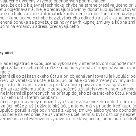
vajúceho uvedený v týchto obchodných podmienkach.
pade, že došlo k zjavnej technickej chybe na strane predávajúceho pri
ehu objednávania, nie je predávajúci povinný dodať kupujúcemu tovar 
úcemu bolo zaslané automatické potvrdenie o obdržaní objednávky 
muje kupujúceho o chybe bez zbytočného odkladu a zašle kupujúcem
nená ponuka sa považuje za nový návrh kúpnej zmluvy a kúpna zmluv
úcim na emailovú adresu predávajúceho.
ky účet
klade registrácie kupujúceho vykonanej v internetovom obchode môže
ojho zákazníckeho účtu môže kupujúci vykonávať objednávanie tovaru
rácie.
egistrácii do zákazníckeho účtu a pri objednávaní tovaru je kupujúci 
né v užívateľskom účte je kupujúci pri akejkoľvek zmene povinný akt
a pri objednávaní tovaru sú predávajúcim považované za správne.
up k zákazníckemu účtu je zabezpečený užívateľským menom a heslom.
ne informácií potrebných na prístup do jeho zákazníckeho účtu. Pred
níckeho účtu tretími osobami.
úci nie je oprávnený umožniť využívanie zákazníckeho účtu tretím o
vajúci môže zrušiť užívateľský účet, a to najmä v prípade, keď kupujúci
upujúci poruší svoje povinnosti z kúpnej zmluvy alebo týchto obcho
úci berie na vedomie, že užívateľský účet nemusí byť dostupný nepre
érového a softwérového vybavenia predávajúceho, popr. nutnú údrž