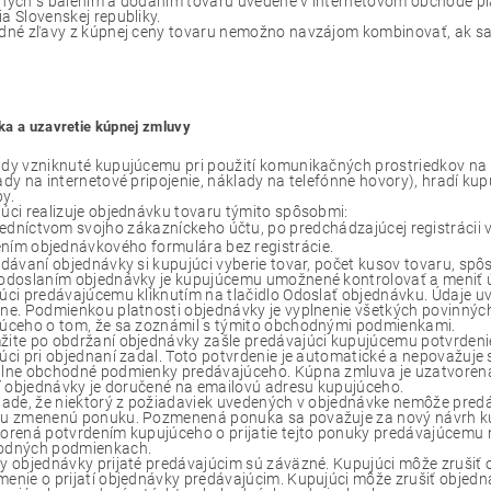
ných s balením a dodaním tovaru uvedené v internetovom obchode plat
a Slovenskej republiky.
dné zľavy z kúpnej ceny tovaru nemožno navzájom kombinovať, ak sa
a a uzavretie kúpnej zmluvy
dy vzniknuté kupujúcemu pri použití komunikačných prostriedkov na d
ady na internetové pripojenie, náklady na telefónne hovory), hradí kup
y.
úci realizuje objednávku tovaru týmito spôsobmi:
edníctvom svojho zákazníckeho účtu, po predchádzajúcej registrácii
ním objednávkového formulára bez registrácie.
adávaní objednávky si kupujúci vyberie tovar, počet kusov tovaru, spô
odoslaním objednávky je kupujúcemu umožnené kontrolovať a meniť úd
úci predávajúcemu kliknutím na tlačidlo Odoslať objednávku. Údaje 
ne. Podmienkou platnosti objednávky je vyplnenie všetkých povinnýc
úceho o tom, že sa zoznámil s týmito obchodnými podmienkami.
ite po obdržaní objednávky zašle predávajúci kupujúcemu potvrdenie
úci pri objednaní zadal. Toto potvrdenie je automatické a nepovažuje 
lne obchodné podmienky predávajúceho. Kúpna zmluva je uzatvorená 
tí objednávky je doručené na emailovú adresu kupujúceho.
pade, že niektorý z požiadaviek uvedených v objednávke nemôže predá
u zmenenú ponuku. Pozmenená ponuka sa považuje za nový návrh kú
orená potvrdením kupujúceho o prijatie tejto ponuky predávajúcemu 
odných podmienkach.
y objednávky prijaté predávajúcim sú záväzné. Kupujúci môže zrušiť 
enie o prijatí objednávky predávajúcim. Kupujúci môže zrušiť objedná