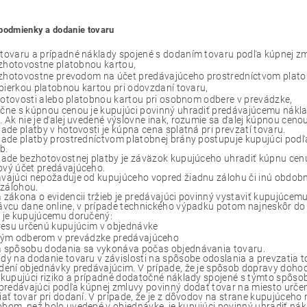
podmienky a dodanie tovaru
tovaru a prípadné náklady spojené s dodaním tovaru podľa kúpnej z
zhotovostne platobnou kartou,
zhotovostne prevodom na účet predávajúceho prostredníctvom plato
bierkou platobnou kartou pri odovzdaní tovaru,
hotovosti alebo platobnou kartou pri osobnom odbere v prevádzke,
čne s kúpnou cenou je kupujúci povinný uhradiť predávajúcemu nákl
. Ak nie je ďalej uvedené výslovne inak, rozumie sa ďalej kúpnou ceno
pade platby v hotovosti je kúpna cena splatná pri prevzatí tovaru.
pade platby prostredníctvom platobnej brány postupuje kupujúci podľ
b.
pade bezhotovostnej platby je záväzok kupujúceho uhradiť kúpnu cenu
vý účet predávajúceho.
vajúci nepožaduje od kupujúceho vopred žiadnu zálohu či inú obdobn
e zálohou.
 zákona o evidencii tržieb je predávajúci povinný vystaviť kupujúcemu
ávcu dane online, v prípade technického výpadku potom najneskôr do
 je kupujúcemu doručený:
resu určenú kupujúcim v objednávke
ým odberom v prevádzke predávajúceho
 spôsobu dodania sa vykonáva počas objednávania tovaru.
dy na dodanie tovaru v závislosti na spôsobe odoslania a prevzatia 
dení objednávky predávajúcim. V prípade, že je spôsob dopravy doh
 kupujúci riziko a prípadné dodatočné náklady spojené s týmto spôs
 predávajúci podľa kúpnej zmluvy povinný dodať tovar na miesto urče
iať tovar pri dodaní. V prípade, že je z dôvodov na strane kupujúceh
bom, než bolo uvedené v objednávke, je kupujúci povinný uhradiť n