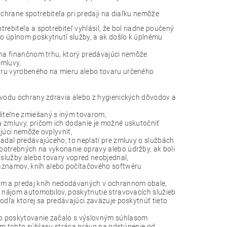
chrane spotrebiteľa pri predaji na diaľku nemôže
rebiteľa a spotrebiteľ vyhlásil, že bol riadne poučený
o úplnom poskytnutí služby, a ak došlo k úplnému
n na finančnom trhu, ktorý predávajúci nemôže
zmluvy,
aru vyrobeného na mieru alebo tovaru určeného
dôvodu ochrany zdravia alebo z hygienických dôvodov a
iteľne zmiešaný s iným tovarom,
a zmluvy, pričom ich dodanie je možné uskutočniť
júci nemôže ovplyvniť,
iadal predávajúceho; to neplatí pre zmluvy o službách
potrebných na vykonanie opravy alebo údržby, ak boli
 služby alebo tovary vopred neobjednal,
znamov, kníh alebo počítačového softwéru
nom a predaj kníh nedodávaných v ochrannom obale,
, nájom automobilov, poskytnutie stravovacích služieb
odľa ktorej sa predávajúci zaväzuje poskytnúť tieto
ho poskytovanie začalo s výslovným súhlasom
ením tohto súhlasu stráca právo na odstúpenie od