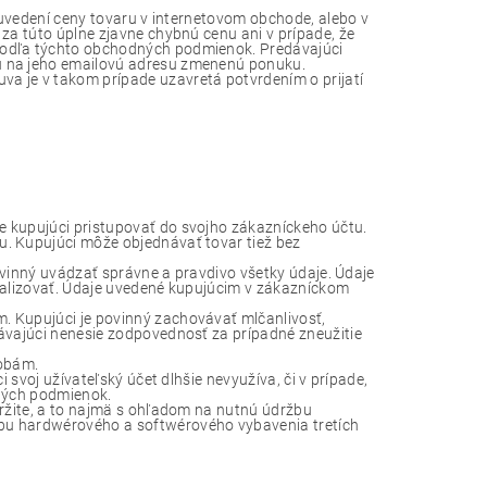
 uvedení ceny tovaru v internetovom obchode, alebo v
za túto úplne zjavne chybnú cenu ani v prípade, že
podľa týchto obchodných podmienok. Predávajúci
u na jeho emailovú adresu zmenenú ponuku.
a je v takom prípade uzavretá potvrdením o prijatí
 kupujúci pristupovať do svojho zákazníckeho účtu.
. Kupujúci môže objednávať tovar tiež bez
povinný uvádzať správne a pravdivo všetky údaje. Údaje
ualizovať. Údaje uvedené kupujúcim v zákazníckom
 Kupujúci je povinný zachovávať mlčanlivosť,
ávajúci nenesie zodpovednosť za prípadné zneužitie
sobám.
 svoj užívateľský účet dlhšie nevyužíva, či v prípade,
dných podmienok.
tržite, a to najmä s ohľadom na nutnú údržbu
bu hardwérového a softwérového vybavenia tretích