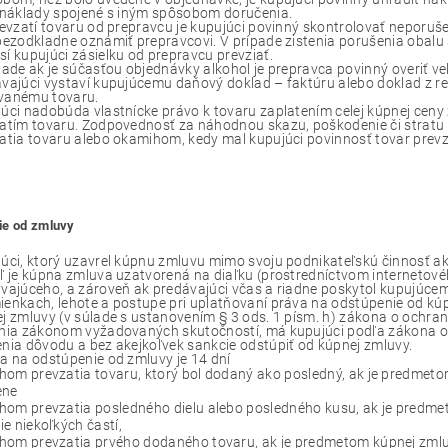
 náklady spojené s iným spôsobom doručenia.
revzatí tovaru od prepravcu je kupujúci povinný skontrolovať neporu
bezodkladne oznámiť prepravcovi. V prípade zistenia porušenia obalu
í kupujúci zásielku od prepravcu prevziať.
pade ak je súčasťou objednávky alkohol je prepravca povinný overiť ve
vajúci vystaví kupujúcemu daňový doklad – faktúru alebo doklad z reg
vanému tovaru.
úci nadobúda vlastnícke právo k tovaru zaplatením celej kúpnej ceny 
atím tovaru. Zodpovednosť za náhodnou skazu, poškodenie či strat
atia tovaru alebo okamihom, kedy mal kupujúci povinnosť tovar prevzi
ie od zmluvy
úci, ktorý uzavrel kúpnu zmluvu mimo svoju podnikateľskú činnosť ak
ľ je kúpna zmluva uzatvorená na diaľku (prostredníctvom interneto
vajúceho, a zároveň ak predávajúci včas a riadne poskytol kupujúcem
enkach, lehote a postupe pri uplatňovaní práva na odstúpenie od kú
j zmluvy (v súlade s ustanovením § 3 ods. 1 písm. h) zákona o ochrane
nia zákonom vyžadovaných skutočností, má kupujúci podľa zákona o o
nia dôvodu a bez akejkoľvek sankcie odstúpiť od kúpnej zmluvy.
a na odstúpenie od zmluvy je 14 dní
om prevzatia tovaru, ktorý bol dodaný ako posledný, ak je predmeto
ene
om prevzatia posledného dielu alebo posledného kusu, ak je predme
e niekoľkých častí,
hom prevzatia prvého dodaného tovaru, ak je predmetom kúpnej zmlu