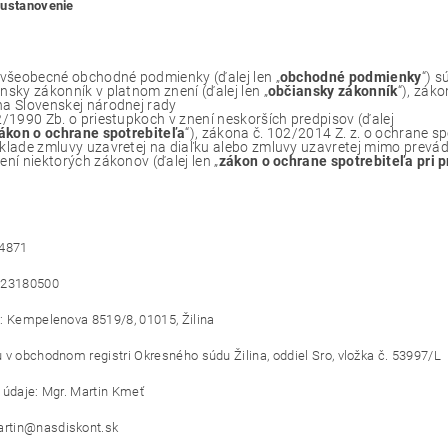
 ustanovenie
 všeobecné obchodné podmienky (ďalej len „
obchodné podmienky
“) 
nsky zákonník v platnom znení (ďalej len „
občiansky zákonník
“), zák
a Slovenskej národnej rady
2/1990 Zb. o priestupkoch v znení neskorších predpisov (ďalej
ákon o ochrane spotrebiteľa
“), zákona č. 102/2014 Z. z. o ochrane sp
klade zmluvy uzavretej na diaľku alebo zmluvy uzavretej mimo prevá
ení niektorých zákonov (ďalej len „
zákon o ochrane spotrebiteľa pri p
54871
023180500
: Kempelenova 8519/8, 01015, Žilina
 v obchodnom registri Okresného súdu Žilina, oddiel Sro, vložka č. 53997/L
 údaje: Mgr. Martin Kmeť
rtin@nasdiskont.sk