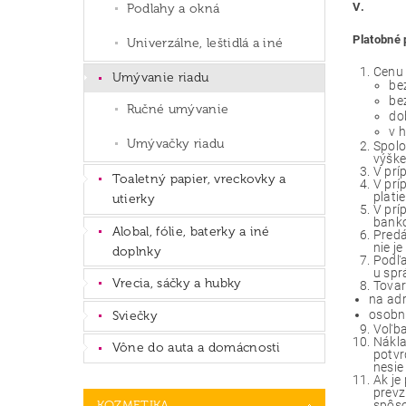
V.
Podlahy a okná
Platobné 
Univerzálne, leštidlá a iné
Cenu 
Umývanie riadu
be
be
Ručné umývanie
do
v 
Umývačky riadu
Spolo
výške
V prí
Toaletný papier, vreckovky a
V prí
platie
utierky
V prí
banko
Alobal, fólie, baterky a iné
Predá
nie j
doplnky
Podľa
u spr
Vrecia, sáčky a hubky
Tovar
na ad
osobn
Sviečky
Voľba
Nákla
Vône do auta a domácnosti
potvr
nesie
Ak je
prevz
spôso
KOZMETIKA