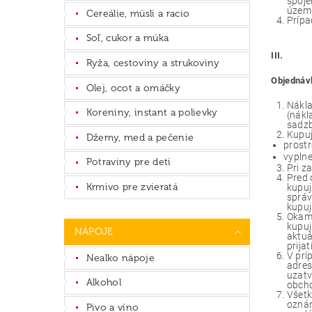
spoje
územi
Cereálie, müsli a racio
Prípa
Soľ, cukor a múka
III.
Ryža, cestoviny a strukoviny
Objednávk
Olej, ocot a omáčky
Nákla
Koreniny, instant a polievky
(nákl
sadzb
Kupuj
Džemy, med a pečenie
prostr
vyplne
Potraviny pre deti
Pri z
Pred 
Krmivo pre zvieratá
kupuj
správ
kupuj
Okamž
kupuj
NÁPOJE
aktuá
prija
V prí
Nealko nápoje
adres
uzatv
Alkohol
obch
Všetk
oznám
Pivo a víno