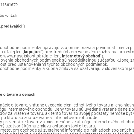
0911861679
iskont.sk
„
predávajúci
“)
 obchodné podmienky upravujú vzájomné práva a povinnosti medzi pr
u (ďalej len „
kupujúci
") prostredníctvom webového rozhrania umiestn
e www.nasdiskont.sk (ďalej len „
internetový obchod
").
ovenia obchodných podmienok sú neoddeliteľnou súčasťou kúpnej zml
osť pred ustanoveniami týchto obchodných podmienok.
 obchodné podmienky a kúpna zmluva sa uzatvárajú v slovenskom ja
e o tovare a cenách
mácie o tovare, vrátane uvedenia cien jednotlivého tovaru a jeho hlavn
ógu internetového obchodu. Ceny tovaru sú uvedené vrátane dane z pr
dov za vrátenie tovaru, ak tento tovar zo svojej podstaty nemôže byť 
 po ktorú sú zobrazované v internetovom obchode.
y prezentácie tovarov umiestneného v katalógu internetového obchodu
ný uzatvoriť kúpnu zmluvu ohľadom tohto tovaru.
ernetovom obchode sú zverejnené informácie o nákladoch spojených 