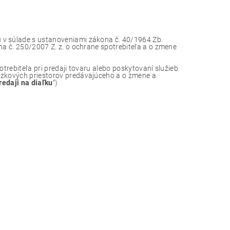
sú v súlade s ustanoveniami zákona č. 40/1964 Zb.
ona č. 250/2007 Z. z. o ochrane spotrebiteľa a o zmene
otrebiteľa pri predaji tovaru alebo poskytovaní služieb
dzkových priestorov predávajúceho a o zmene a
redaji na diaľku
“)