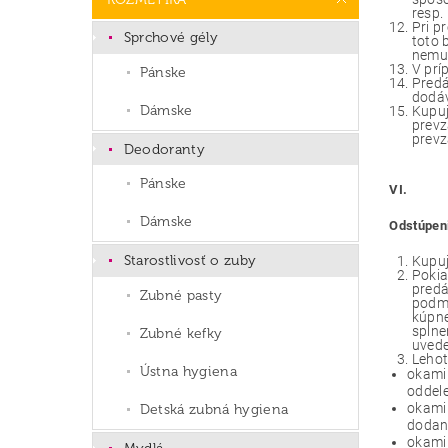
resp.
Pri p
Sprchové gély
toto 
nemus
V prí
Pánske
Predá
dodá
Dámske
Kupuj
prevz
prevz
Deodoranty
Pánske
VI.
Dámske
Odstúpen
Starostlivosť o zuby
Kupuj
Pokia
predá
Zubné pasty
podmi
kúpne
splne
Zubné kefky
uvede
Lehot
Ústna hygiena
okamih
oddel
okamih
Detská zubná hygiena
dodani
okami