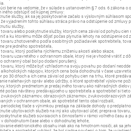
ia.
úci berie na vedomie, že v súlade s ustanovením § 7 ods. 6 zákona o o
 iného odstúpiť od kúpnej zmluvy:
nutie služby, ak sa jej poskytovanie začalo s výslovným súhlasom spot
 že vyjadrením tohto súhlasu stráca právo na odstúpenie od zmluvy p
nutiu služby,
 tovaru alebo poskytnutie služby, ktorých cena závisí od pohybu cie
niť a ku ktorému môže dôjsť počas plynutia lehoty na odstúpenie od 
 tovaru zhotoveného podľa osobitných požiadaviek spotrebiteľa, tov
ne pre jedného spotrebiteľa,
 tovaru, ktorý podlieha rýchlemu zníženiu akosti alebo skaze,
 tovaru uzavretého v ochrannom obale, ktorý nie je vhodné vrátiť z 
o ochranný obal bol po dodaní porušený,
 tovaru, ktorý môže byť vzhľadom na svoju povahu po dodaní neoddel
 alkoholických nápojov, ktorých cena bola dohodnutá v čase uzavreti
r po 30 dňoch a ich cena závisí od pohybu cien na trhu, ktoré predáva
nie naliehavých opráv alebo údržby, o ktoré spotrebiteľ výslovne pož
vy, ktorých predmetom je predaj iného tovaru ako náhradných dielov 
té počas návštevy predávajúceho u spotrebiteľa a spotrebiteľ si tieto
j zvukových záznamov, obrazových záznamov, zvukovoobrazových zá
aných v ochrannom obale, ak spotrebiteľ tento obal rozbalil,
 periodickej tlače s výnimkou predaja na základe dohody o predplat
nutie ubytovacích služieb na iný ako ubytovací účel, preprava tovaru
poskytnutie služieb súvisiacich s činnosťami v rámci voľného času a p
 v dohodnutom čase alebo v dohodnutej lehote,
tovanie elektronického obsahu inak ako na hmotnom nosiči, ak sa je
biteľa a spotrebiteľ vyhlásil, že bol riadne poučený o tom, že vyjadr