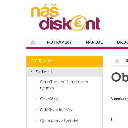
POTRAVINY
NÁPOJE
DROG
PODMIENKY OCHRANY OSOBNÝCH ÚDAJOV
O
POTRAVINY
Sladkosti
Ob
Cereálne, müsli a proteín
tyčinky
Čokolády
Všeobecn
Cukríky a lízanky
I.
Čokoládové tyčinky