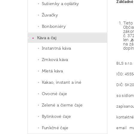
Základné
Sušienky a oplátky
Žuvačky
Tieto
Bonboniéry
Občia
zákon
č. 37
Káva a čaj
len „
z
na zá
dopln
Instantná káva
Zrnková káva
BLS s.r.o.
Mletá káva
IČO: 455
Kakao, instant a iné
DIČ: SK2
Ovocné čaje
so sídlom
Zelené a čierne čaje
zapísanou
Bylinkové čaje
kontaktné
Funkčné čaje
email
ma