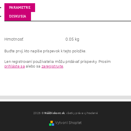
PARAMETRE
DISKUSIA
Hmotnosť
0.05 kg
Buďte prvý, kto napíše príspevok k tejto položke.
Len registrovaní používatelia môžu pridávať príspevky. Prosím
prihláste sa
alebo sa
zaregistrujte
.
2026 ©
NášDiskont.sk
, všetky práva vyhradené
Vytvoril Shoptet