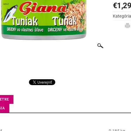
€1,2
Kategóri
ETRE
SIA