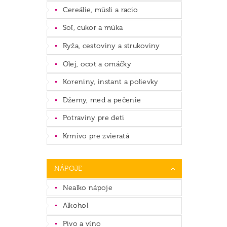
Cereálie, müsli a racio
Soľ, cukor a múka
Ryža, cestoviny a strukoviny
Olej, ocot a omáčky
Koreniny, instant a polievky
Džemy, med a pečenie
Potraviny pre deti
Krmivo pre zvieratá
NÁPOJE
Nealko nápoje
Alkohol
Pivo a víno