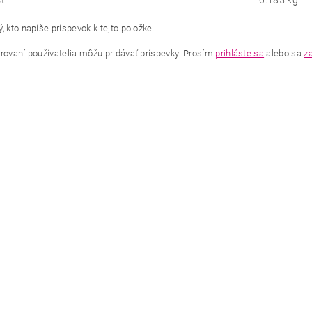
ť
0.185 kg
, kto napíše príspevok k tejto položke.
trovaní používatelia môžu pridávať príspevky. Prosím
prihláste sa
alebo sa
za