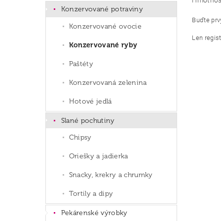
Hmotnos
Konzervované potraviny
Buďte prvý
Konzervované ovocie
Len regis
Konzervované ryby
Paštéty
Konzervovaná zelenina
Hotové jedlá
Slané pochutiny
Chipsy
Oriešky a jadierka
Snacky, krekry a chrumky
Tortily a dipy
Pekárenské výrobky