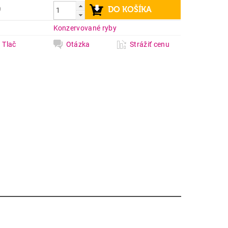
9
a
Konzervované ryby
Tlač
Otázka
Strážiť cenu