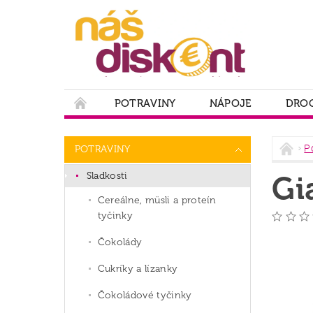
POTRAVINY
NÁPOJE
DROG
PODMIENKY OCHRANY OSOBNÝCH ÚDAJOV
P
POTRAVINY
Sladkosti
Gi
Cereálne, müsli a proteín
tyčinky
Čokolády
Cukríky a lízanky
Čokoládové tyčinky