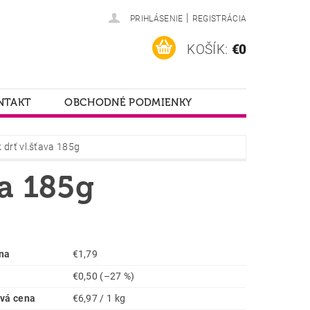
|
PRIHLÁSENIE
REGISTRÁCIA
KOŠÍK:
€0
NTAKT
OBCHODNÉ PODMIENKY
 drť vl.šťava 185g
va 185g
na
€1,79
€0,50
(–27 %)
vá cena
€6,97 / 1 kg