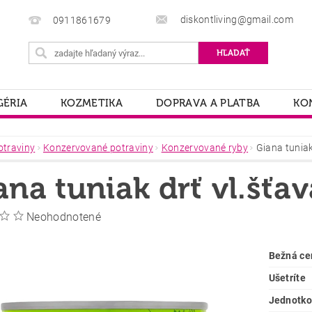
diskontliving@gmail.com
0911861679
ÉRIA
KOZMETIKA
DOPRAVA A PLATBA
KO
otraviny
Konzervované potraviny
Konzervované ryby
Giana tuniak
ana tuniak drť vl.šťa
Neohodnotené
Bežná ce
Ušetríte
Jednotko