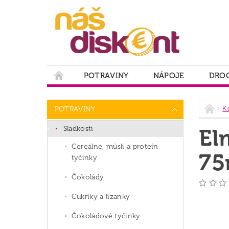
POTRAVINY
NÁPOJE
DROG
PODMIENKY OCHRANY OSOBNÝCH ÚDAJOV
K
POTRAVINY
Sladkosti
El
Cereálne, müsli a proteín
75
tyčinky
Čokolády
Cukríky a lízanky
Čokoládové tyčinky