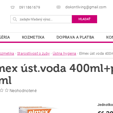
diskontliving@gmail.com
0911861679
ÉRIA
KOZMETIKA
DOPRAVA A PLATBA
KO
ozmetika
Starostlivosť o zuby
Ústna hygiena
Elmex úst.voda 400m
mex úst.voda 400ml+p
ml
Neohodnotené
Jednotko