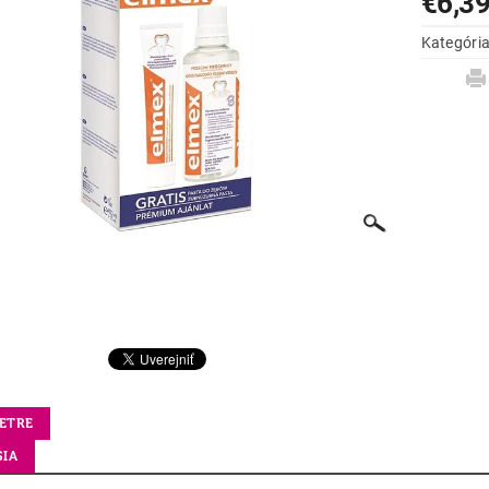
€6,3
Kategóri
ETRE
SIA