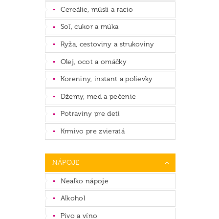
Cereálie, müsli a racio
Soľ, cukor a múka
Ryža, cestoviny a strukoviny
Olej, ocot a omáčky
Koreniny, instant a polievky
Džemy, med a pečenie
Potraviny pre deti
Krmivo pre zvieratá
NÁPOJE
Nealko nápoje
Alkohol
Pivo a víno