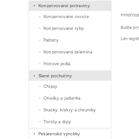
Konzervované potraviny
Hmotnos
Konzervované ovocie
Buďte prvý
Konzervované ryby
Len regis
Paštéty
Konzervovaná zelenina
Hotové jedlá
Slané pochutiny
Chipsy
Oriešky a jadierka
Snacky, krekry a chrumky
Tortily a dipy
Pekárenské výrobky