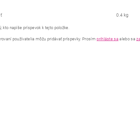
ť
0.4 kg
, kto napíše príspevok k tejto položke.
trovaní používatelia môžu pridávať príspevky. Prosím
prihláste sa
alebo sa
za