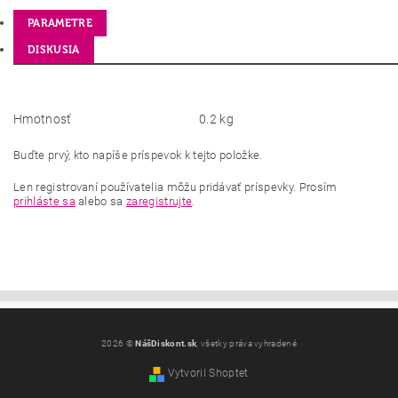
PARAMETRE
DISKUSIA
Hmotnosť
0.2 kg
Buďte prvý, kto napíše príspevok k tejto položke.
Len registrovaní používatelia môžu pridávať príspevky. Prosím
prihláste sa
alebo sa
zaregistrujte
.
2026 ©
NášDiskont.sk
, všetky práva vyhradené
Vytvoril Shoptet