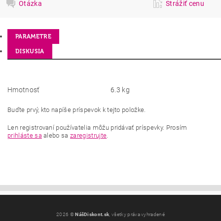
Otázka
Strážiť cenu
PARAMETRE
DISKUSIA
Hmotnosť
6.3 kg
Buďte prvý, kto napíše príspevok k tejto položke.
Len registrovaní používatelia môžu pridávať príspevky. Prosím
prihláste sa
alebo sa
zaregistrujte
.
2026 ©
NášDiskont.sk
, všetky práva vyhradené