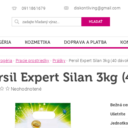
diskontliving@gmail.com
0911861679
ÉRIA
KOZMETIKA
DOPRAVA A PLATBA
KO
rogéria
Pracie prostriedky
Prášky
Persil Expert Silan 3kg (40 dávo
rsil Expert Silan 3kg 
Neohodnotené
Bežná ce
Ušetríte
Jednotko