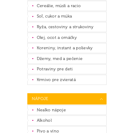
Cereálie, müsli a racio
Soľ, cukor a múka
Ryža, cestoviny a strukoviny
Olej, ocot a omáčky
Koreniny, instant a polievky
Džemy, med a pečenie
Potraviny pre deti
Krmivo pre zvieratá
NÁPOJE
Nealko nápoje
Alkohol
Pivo a víno