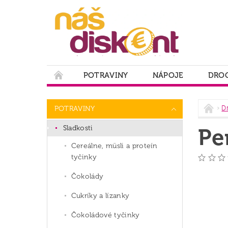
POTRAVINY
NÁPOJE
DROG
PODMIENKY OCHRANY OSOBNÝCH ÚDAJOV
D
POTRAVINY
Sladkosti
Pe
Cereálne, müsli a proteín
tyčinky
Čokolády
Cukríky a lízanky
Čokoládové tyčinky