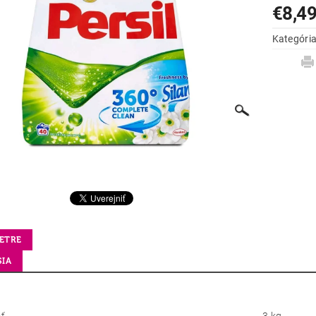
€8,4
Kategóri
ETRE
SIA