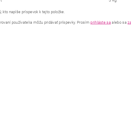
ť
3 kg
, kto napíše príspevok k tejto položke.
trovaní používatelia môžu pridávať príspevky. Prosím
prihláste sa
alebo sa
za