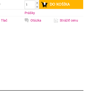
9
a
Prášky
Tlač
Otázka
Strážiť cenu