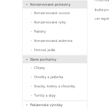
Hmotnos
Konzervované potraviny
Buďte prvý
Konzervované ovocie
Len regis
Konzervované ryby
Paštéty
Konzervovaná zelenina
Hotové jedlá
Slané pochutiny
Chipsy
Oriešky a jadierka
Snacky, krekry a chrumky
Tortily a dipy
Pekárenské výrobky