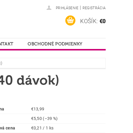
|
PRIHLÁSENIE
REGISTRÁCIA
KOŠÍK:
€0
NTAKT
OBCHODNÉ PODMIENKY
k)
(40 dávok)
na
€13,99
€5,50
(–39 %)
vá cena
€0,21 / 1 ks