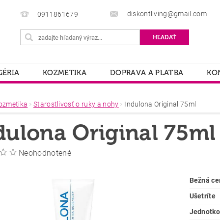
diskontliving@gmail.com
0911861679
ÉRIA
KOZMETIKA
DOPRAVA A PLATBA
KO
ozmetika
Starostlivosť o ruky a nohy
Indulona Original 75ml
dulona Original 75ml
Neohodnotené
Bežná ce
Ušetríte
Jednotko