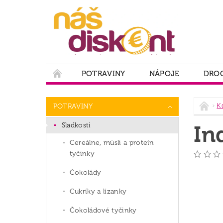
POTRAVINY
NÁPOJE
DROG
PODMIENKY OCHRANY OSOBNÝCH ÚDAJOV
K
POTRAVINY
Sladkosti
In
Cereálne, müsli a proteín
tyčinky
Čokolády
Cukríky a lízanky
Čokoládové tyčinky