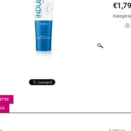
€1,7
Kategóri
ETRE
SIA