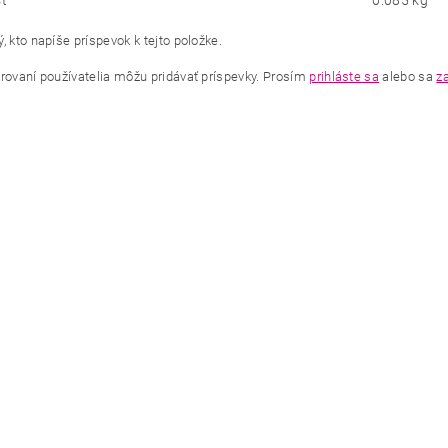
ť
0.085 kg
, kto napíše príspevok k tejto položke.
trovaní používatelia môžu pridávať príspevky. Prosím
prihláste sa
alebo sa
za