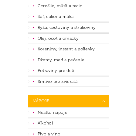
Cereálie, müsli a racio
Soľ, cukor a múka
Ryža, cestoviny a strukoviny
Olej, ocot a omáčky
Koreniny, instant a polievky
Džemy, med a pečenie
Potraviny pre deti
Krmivo pre zvieratá
NÁPOJE
Nealko nápoje
Alkohol
Pivo a víno