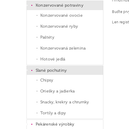
Hmotnos
Konzervované potraviny
Buďte prvý
Konzervované ovocie
Len regis
Konzervované ryby
Paštéty
Konzervovaná zelenina
Hotové jedlá
Slané pochutiny
Chipsy
Oriešky a jadierka
Snacky, krekry a chrumky
Tortily a dipy
Pekárenské výrobky