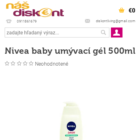
€0
diskontliving@gmail.com
0911861679
Nivea baby umývací gél 500ml
Neohodnotené