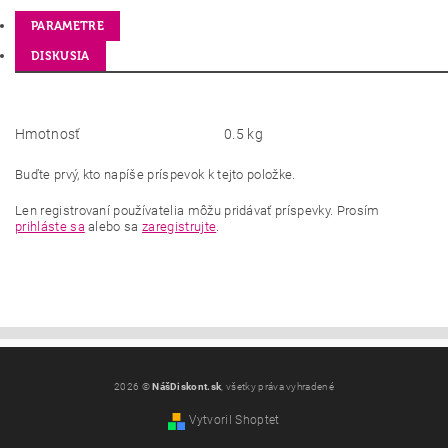
PARAMETRE
DISKUSIA
Hmotnosť
0.5 kg
Buďte prvý, kto napíše príspevok k tejto položke.
Len registrovaní používatelia môžu pridávať príspevky. Prosím
prihláste sa
alebo sa
zaregistrujte
.
2026 ©
NášDiskont.sk
, všetky práva vyhradené
Vytvoril Shoptet