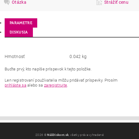
Otázka
Strážiť cenu
PARAMETRE
DISKUSIA
Hmotnosť
0.042 kg
Buďte prvý, kto napíše príspevok k tejto položke.
Len registrovaní používatelia môžu pridávať príspevky. Prosím
prihláste sa
alebo sa
zaregistrujte
.
2026 ©
NášDiskont.sk
, všetky práva vyhradené