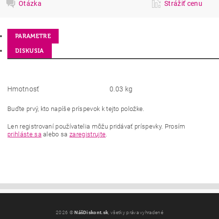
Otázka
Strážiť cenu
PARAMETRE
DISKUSIA
Hmotnosť
0.03 kg
Buďte prvý, kto napíše príspevok k tejto položke.
Len registrovaní používatelia môžu pridávať príspevky. Prosím
prihláste sa
alebo sa
zaregistrujte
.
2026 ©
NášDiskont.sk
, všetky práva vyhradené