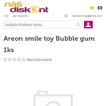
€0
diskontliving@gmail.com
0911861679
Areon smile toy Bubble gum
1ks
Neohodnotené