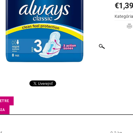
€1,3
Kategóri
ETRE
SIA