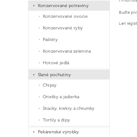
Hmotnos
Konzervované potraviny
Buďte prvý
Konzervované ovocie
Len regis
Konzervované ryby
Paštéty
Konzervovaná zelenina
Hotové jedlá
Slané pochutiny
Chipsy
Oriešky a jadierka
Snacky, krekry a chrumky
Tortily a dipy
Pekárenské výrobky