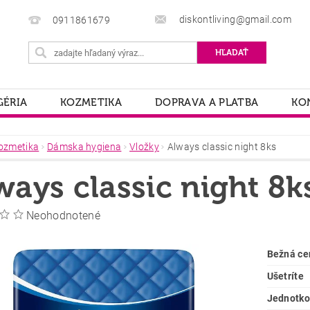
diskontliving@gmail.com
0911861679
ÉRIA
KOZMETIKA
DOPRAVA A PLATBA
KO
ozmetika
Dámska hygiena
Vložky
Always classic night 8ks
ways classic night 8k
Neohodnotené
Bežná ce
Ušetríte
Jednotko