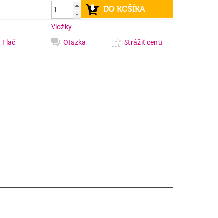
9
a
Vložky
Tlač
Otázka
Strážiť cenu