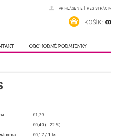
|
PRIHLÁSENIE
REGISTRÁCIA
KOŠÍK:
€0
NTAKT
OBCHODNÉ PODMIENKY
s
na
€1,79
€0,40
(–22 %)
vá cena
€0,17 / 1 ks