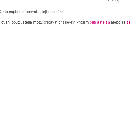
ť
0.2 kg
, kto napíše príspevok k tejto položke.
trovaní používatelia môžu pridávať príspevky. Prosím
prihláste sa
alebo sa
za