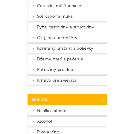
Cereálie, müsli a racio
Soľ, cukor a múka
Ryža, cestoviny a strukoviny
Olej, ocot a omáčky
Koreniny, instant a polievky
Džemy, med a pečenie
Potraviny pre deti
Krmivo pre zvieratá
NÁPOJE
Nealko nápoje
Alkohol
Pivo a víno