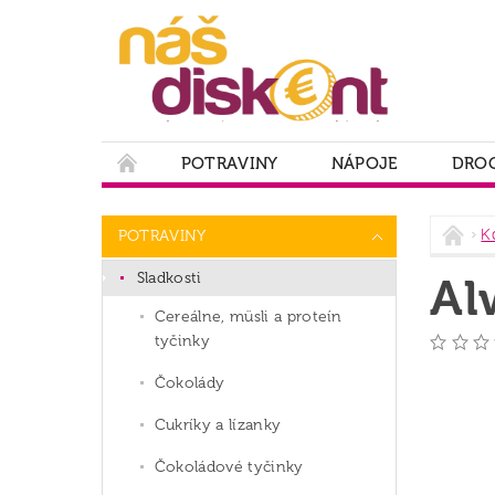
POTRAVINY
NÁPOJE
DROG
PODMIENKY OCHRANY OSOBNÝCH ÚDAJOV
K
POTRAVINY
Sladkosti
Al
Cereálne, müsli a proteín
tyčinky
Čokolády
Cukríky a lízanky
Čokoládové tyčinky