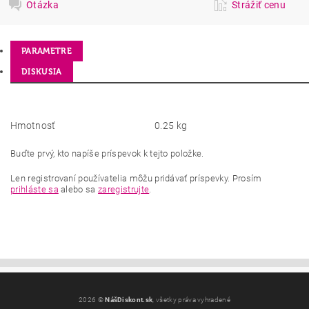
Otázka
Strážiť cenu
PARAMETRE
DISKUSIA
Hmotnosť
0.25 kg
Buďte prvý, kto napíše príspevok k tejto položke.
Len registrovaní používatelia môžu pridávať príspevky. Prosím
prihláste sa
alebo sa
zaregistrujte
.
2026 ©
NášDiskont.sk
, všetky práva vyhradené