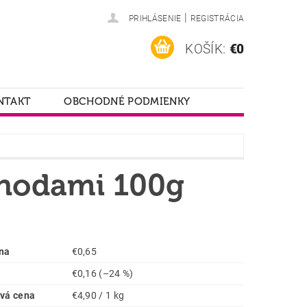
|
PRIHLÁSENIE
REGISTRÁCIA
KOŠÍK:
€0
NTAKT
OBCHODNÉ PODMIENKY
jahodami 100g
na
€0,65
€0,16
(–24 %)
vá cena
€4,90 / 1 kg