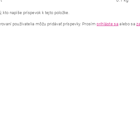
ť
0.1 kg
, kto napíše príspevok k tejto položke.
trovaní používatelia môžu pridávať príspevky. Prosím
prihláste sa
alebo sa
za