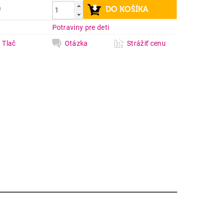
9
a
Potraviny pre deti
Tlač
Otázka
Strážiť cenu