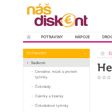
POTRAVINY
NÁPOJE
DROG
PODMIENKY OCHRANY OSOBNÝCH ÚDAJOV
P
POTRAVINY
Sladkosti
He
Cereálne, müsli a proteín
tyčinky
Čokolády
Cukríky a lízanky
Čokoládové tyčinky