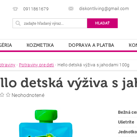
diskontliving@gmail.com
0911861679
ÉRIA
KOZMETIKA
DOPRAVA A PLATBA
KO
otraviny
Potraviny pre deti
Hello detská výživa s jahodami 100g
llo detská výživa s 
Neohodnotené
Bežná ce
Ušetríte
Jednotko