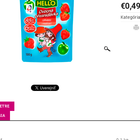
€0,4
Kategóri
ETRE
SIA