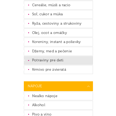
Cereálie, müsli a racio
Soľ, cukor a múka
Ryža, cestoviny a strukoviny
Olej, ocot a omáčky
Koreniny, instant a polievky
Džemy, med a pečenie
Potraviny pre deti
Krmivo pre zvieratá
NÁPOJE
Nealko nápoje
Alkohol
Pivo a víno