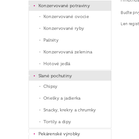
Hmotnos
Konzervované potraviny
Buďte prvý
Konzervované ovocie
Len regis
Konzervované ryby
Paštéty
Konzervovaná zelenina
Hotové jedlá
Slané pochutiny
Chipsy
Oriešky a jadierka
Snacky, krekry a chrumky
Tortily a dipy
Pekárenské výrobky