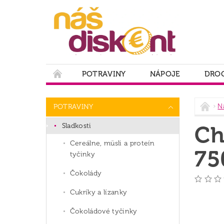
POTRAVINY
NÁPOJE
DROG
PODMIENKY OCHRANY OSOBNÝCH ÚDAJOV
N
POTRAVINY
Sladkosti
Ch
Cereálne, müsli a proteín
75
tyčinky
Čokolády
Cukríky a lízanky
Čokoládové tyčinky