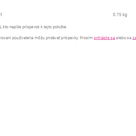
ť
0.75 kg
, kto napíše príspevok k tejto položke.
trovaní používatelia môžu pridávať príspevky. Prosím
prihláste sa
alebo sa
za