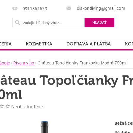
diskontliving@gmail.com
0911861679
ÉRIA
KOZMETIKA
DOPRAVA A PLATBA
KO
ápoje
Pivo a víno
Château Topoľčianky Frankovka Modrá 750ml
âteau Topoľčianky F
0ml
Neohodnotené
Bežná ce
Ušetríte