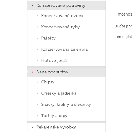
Konzervované potraviny
Hmotnos
Konzervované ovocie
Buďte prvý
Konzervované ryby
Len regis
Paštéty
Konzervovaná zelenina
Hotové jedlá
Slané pochutiny
Chipsy
Oriešky a jadierka
Snacky, krekry a chrumky
Tortily a dipy
Pekárenské výrobky