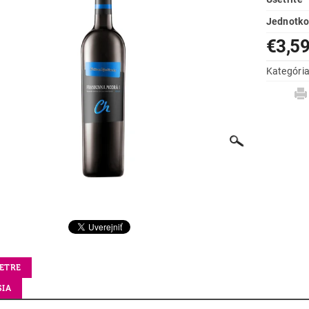
Jednotko
€3,5
Kategóri
ETRE
SIA