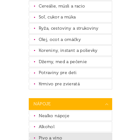
Cereálie, müsli a racio
Soľ, cukor a múka
Ryža, cestoviny a strukoviny
Olej, ocot a omáčky
Koreniny, instant a polievky
Džemy, med a pečenie
Potraviny pre deti
Krmivo pre zvieratá
NÁPOJE
Nealko nápoje
Alkohol
Pivo a víno