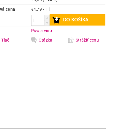
vá cena
€4,79 / 1 l
9
a
Pivo a víno
Tlač
Otázka
Strážiť cenu