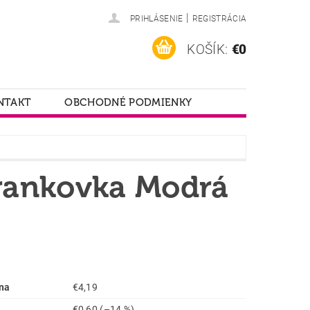
|
PRIHLÁSENIE
REGISTRÁCIA
KOŠÍK:
€0
NTAKT
OBCHODNÉ PODMIENKY
rankovka Modrá
na
€4,19
€0,60
(–14 %)