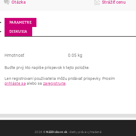
Otázka
Strážiť cenu
PARAMETRE
DISKUSIA
Hmotnosť
0.05 kg
Buďte prvý, kto napíše príspevok k tejto položke.
Len registrovaní používatelia môžu pridávať príspevky. Prosím
prihláste sa
alebo sa
zaregistrujte
.
2026 ©
NášDiskont.sk
, všetky práva vyhradené