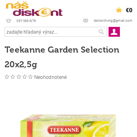
€0
diskontliving@gmail.com
0911861679
Teekanne Garden Selection
20x2,5g
Neohodnotené