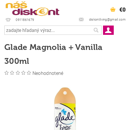
€0
diskontliving@gmail.com
0911861679
Glade Magnolia + Vanilla
300ml
Neohodnotené