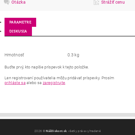
Otázka
Strážiť cenu
PARAMETRE
DISKUSIA
Hmotnosť
0.3 kg
Buďte prvý, kto napíše príspevok k tejto položke.
Len registrovaní používatelia môžu pridávať príspevky. Prosím
prihláste sa
alebo sa
zaregistrujte
.
2026 ©
NášDiskont.sk
, všetky práva vyhradené