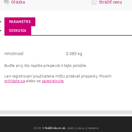
Otázka
Strážiť cenu
PARAMETRE
DISKUSIA
Hmotnosť
0.085 kg
Buďte prvý, kto napíše príspevok k tejto položke.
Len registrovaní používatelia môžu pridávať príspevky. Prosím
prihláste sa
alebo sa
zaregistrujte
.
2026 ©
NášDiskont.sk
, všetky práva vyhradené