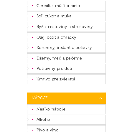
Cereálie, müsli a racio
Soľ, cukor a múka
Ryža, cestoviny a strukoviny
Olej, ocot a omáčky
Koreniny, instant a polievky
Džemy, med a pečenie
Potraviny pre deti
Krmivo pre zvieratá
NÁPOJE
Nealko nápoje
Alkohol
Pivo a víno