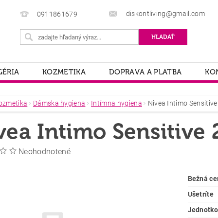
diskontliving@gmail.com
0911861679
ÉRIA
KOZMETIKA
DOPRAVA A PLATBA
KO
ozmetika
Dámska hygiena
Intímna hygiena
Nivea Intimo Sensitiv
vea Intimo Sensitive
Neohodnotené
Bežná ce
Ušetríte
Jednotko