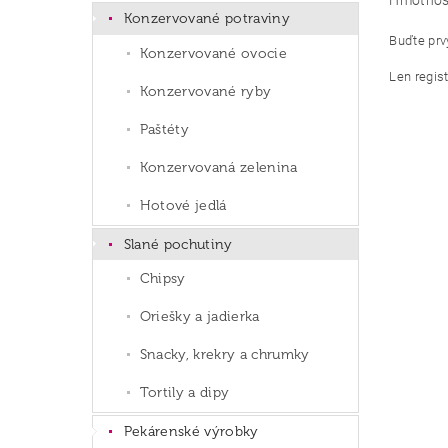
Hmotnos
Konzervované potraviny
Buďte prvý
Konzervované ovocie
Len regis
Konzervované ryby
Paštéty
Konzervovaná zelenina
Hotové jedlá
Slané pochutiny
Chipsy
Oriešky a jadierka
Snacky, krekry a chrumky
Tortily a dipy
Pekárenské výrobky