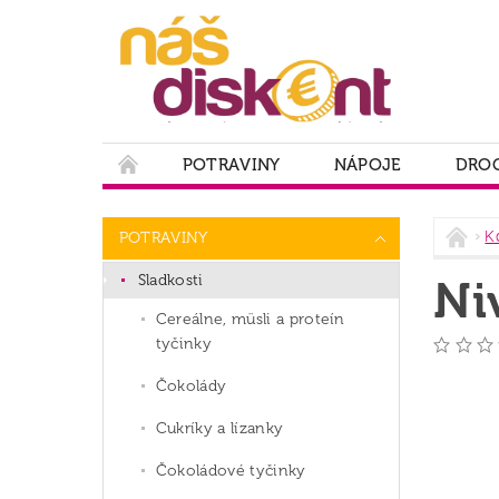
POTRAVINY
NÁPOJE
DROG
PODMIENKY OCHRANY OSOBNÝCH ÚDAJOV
K
POTRAVINY
Sladkosti
Ni
Cereálne, müsli a proteín
tyčinky
Čokolády
Cukríky a lízanky
Čokoládové tyčinky