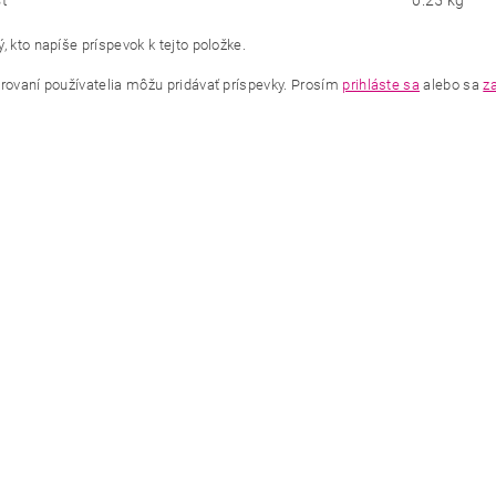
ť
0.25 kg
, kto napíše príspevok k tejto položke.
trovaní používatelia môžu pridávať príspevky. Prosím
prihláste sa
alebo sa
za