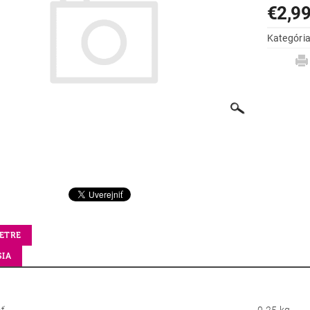
€2,9
Kategóri
ETRE
SIA