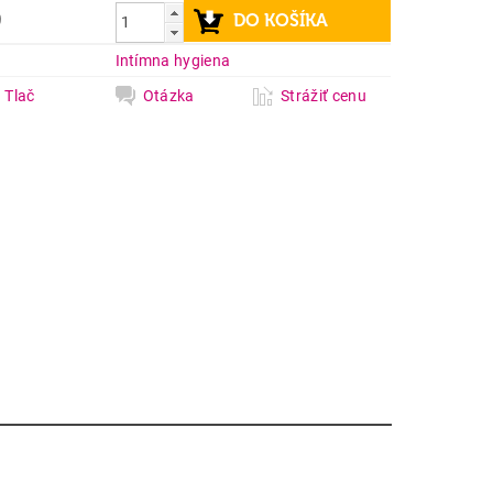
9
a
Intímna hygiena
Tlač
Otázka
Strážiť cenu