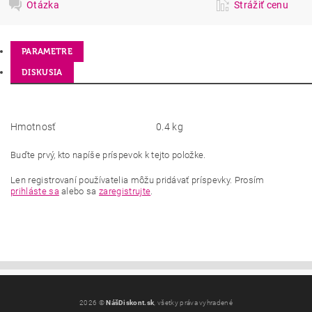
Otázka
Strážiť cenu
PARAMETRE
DISKUSIA
Hmotnosť
0.4 kg
Buďte prvý, kto napíše príspevok k tejto položke.
Len registrovaní používatelia môžu pridávať príspevky. Prosím
prihláste sa
alebo sa
zaregistrujte
.
2026 ©
NášDiskont.sk
, všetky práva vyhradené