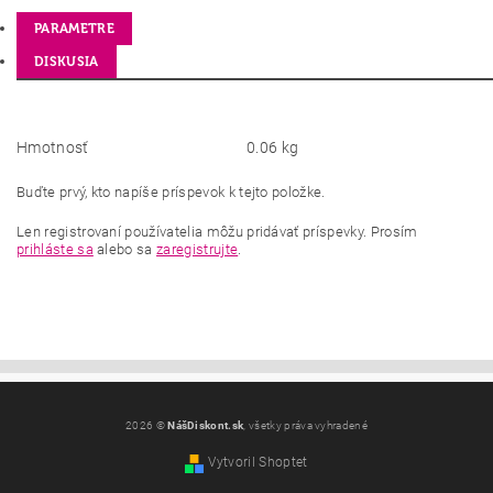
PARAMETRE
DISKUSIA
Hmotnosť
0.06 kg
Buďte prvý, kto napíše príspevok k tejto položke.
Len registrovaní používatelia môžu pridávať príspevky. Prosím
prihláste sa
alebo sa
zaregistrujte
.
2026 ©
NášDiskont.sk
, všetky práva vyhradené
Vytvoril Shoptet