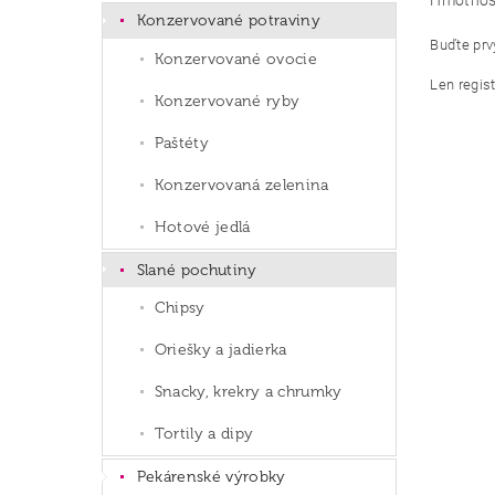
Hmotnos
Konzervované potraviny
Buďte prvý
Konzervované ovocie
Len regis
Konzervované ryby
Paštéty
Konzervovaná zelenina
Hotové jedlá
Slané pochutiny
Chipsy
Oriešky a jadierka
Snacky, krekry a chrumky
Tortily a dipy
Pekárenské výrobky