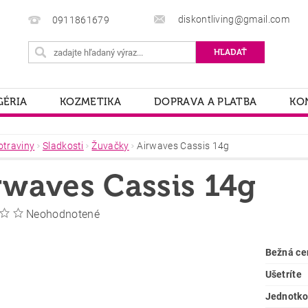
diskontliving@gmail.com
0911861679
ÉRIA
KOZMETIKA
DOPRAVA A PLATBA
KO
otraviny
Sladkosti
Žuvačky
Airwaves Cassis 14g
rwaves Cassis 14g
Neohodnotené
Bežná ce
Ušetríte
Jednotko