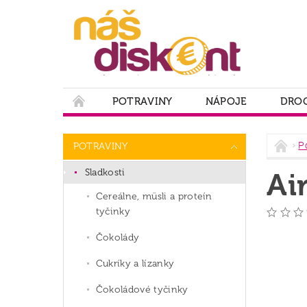
POTRAVINY
NÁPOJE
DROG
PODMIENKY OCHRANY OSOBNÝCH ÚDAJOV
P
POTRAVINY
Sladkosti
Ai
Cereálne, müsli a proteín
tyčinky
Čokolády
Cukríky a lízanky
Čokoládové tyčinky