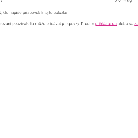
ť
0.014 kg
, kto napíše príspevok k tejto položke.
trovaní používatelia môžu pridávať príspevky. Prosím
prihláste sa
alebo sa
za