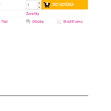
9
a
Žuvačky
Tlač
Otázka
Strážiť cenu