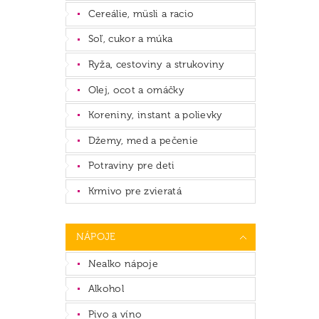
Cereálie, müsli a racio
Soľ, cukor a múka
Ryža, cestoviny a strukoviny
Olej, ocot a omáčky
Koreniny, instant a polievky
Džemy, med a pečenie
Potraviny pre deti
Krmivo pre zvieratá
NÁPOJE
Nealko nápoje
Alkohol
Pivo a víno