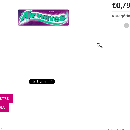
€0,7
Kategóri
ETRE
SIA