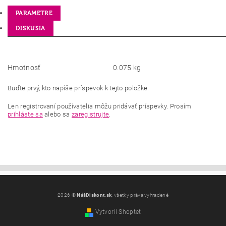
PARAMETRE
DISKUSIA
Hmotnosť
0.075 kg
Buďte prvý, kto napíše príspevok k tejto položke.
Len registrovaní používatelia môžu pridávať príspevky. Prosím
prihláste sa
alebo sa
zaregistrujte
.
2026 ©
NášDiskont.sk
, všetky práva vyhradené
Vytvoril Shoptet