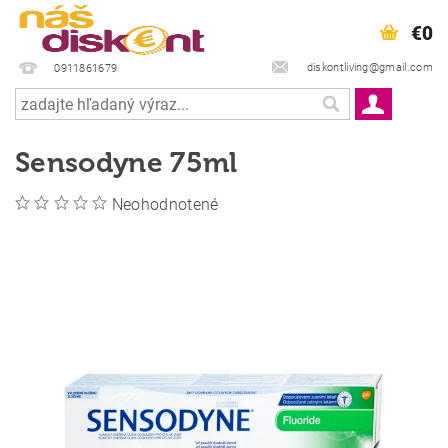
€0
diskontliving@gmail.com
0911861679
Sensodyne 75ml
Neohodnotené