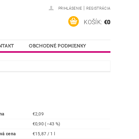
|
PRIHLÁSENIE
REGISTRÁCIA
KOŠÍK:
€0
NTAKT
OBCHODNÉ PODMIENKY
na
€2,09
€0,90
(–43 %)
vá cena
€15,87 / 1 l