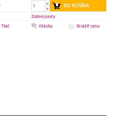
9
a
Zubné pasty
Tlač
Otázka
Strážiť cenu