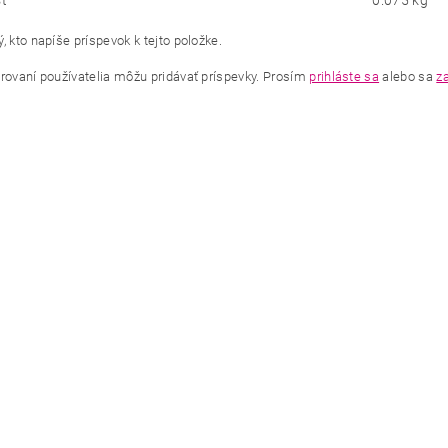
ť
0.075 kg
, kto napíše príspevok k tejto položke.
trovaní používatelia môžu pridávať príspevky. Prosím
prihláste sa
alebo sa
za