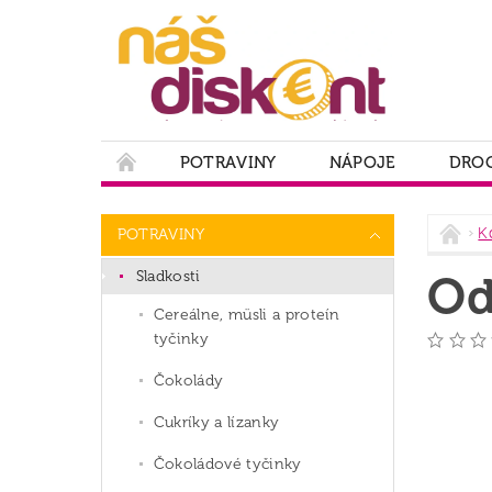
POTRAVINY
NÁPOJE
DROG
PODMIENKY OCHRANY OSOBNÝCH ÚDAJOV
K
POTRAVINY
Sladkosti
Od
Cereálne, müsli a proteín
tyčinky
Čokolády
Cukríky a lízanky
Čokoládové tyčinky