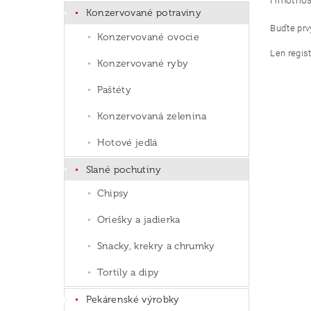
Hmotnos
Konzervované potraviny
Buďte prvý
Konzervované ovocie
Len regis
Konzervované ryby
Paštéty
Konzervovaná zelenina
Hotové jedlá
Slané pochutiny
Chipsy
Oriešky a jadierka
Snacky, krekry a chrumky
Tortily a dipy
Pekárenské výrobky