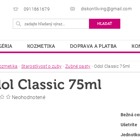
diskontliving@gmail.com
0911861679
ÉRIA
KOZMETIKA
DOPRAVA A PLATBA
KO
ozmetika
Starostlivosť o zuby
Zubné pasty
Odol Classic 75ml
ol Classic 75ml
Neohodnotené
Bežná ce
Ušetríte
Jednotko