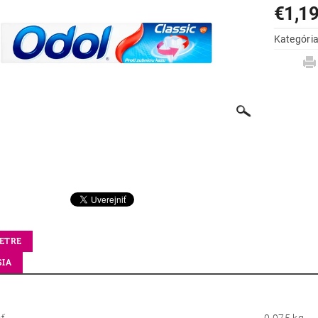
€1,1
Kategóri
ETRE
SIA