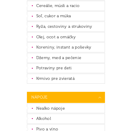
Cereálie, müsli a racio
Soľ, cukor a múka
Ryža, cestoviny a strukoviny
Olej, ocot a omáčky
Koreniny, instant a polievky
Džemy, med a pečenie
Potraviny pre deti
Krmivo pre zvieratá
NÁPOJE
Nealko nápoje
Alkohol
Pivo a víno