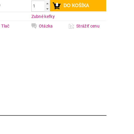
9
a
Zubné kefky
Tlač
Otázka
Strážiť cenu