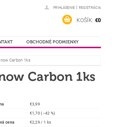
|
PRIHLÁSENIE
REGISTRÁCIA
KOŠÍK:
€0
NTAKT
OBCHODNÉ PODMIENKY
e now Carbon 1ks
 now Carbon 1ks
na
€3,99
€1,70
(–42 %)
vá cena
€2,29 / 1 ks