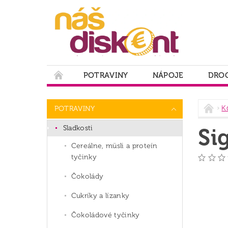
POTRAVINY
NÁPOJE
DROG
PODMIENKY OCHRANY OSOBNÝCH ÚDAJOV
K
POTRAVINY
Sladkosti
Si
Cereálne, müsli a proteín
tyčinky
Čokolády
Cukríky a lízanky
Čokoládové tyčinky