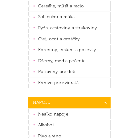
Cereálie, müsli a racio
Soľ, cukor a múka
Ryža, cestoviny a strukoviny
Olej, ocot a omáčky
Koreniny, instant a polievky
Džemy, med a pečenie
Potraviny pre deti
Krmivo pre zvieratá
NÁPOJE
Nealko nápoje
Alkohol
Pivo a víno