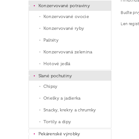
Hmotnos
Konzervované potraviny
Buďte prvý
Konzervované ovocie
Len regis
Konzervované ryby
Paštéty
Konzervovaná zelenina
Hotové jedlá
Slané pochutiny
Chipsy
Oriešky a jadierka
Snacky, krekry a chrumky
Tortily a dipy
Pekárenské výrobky