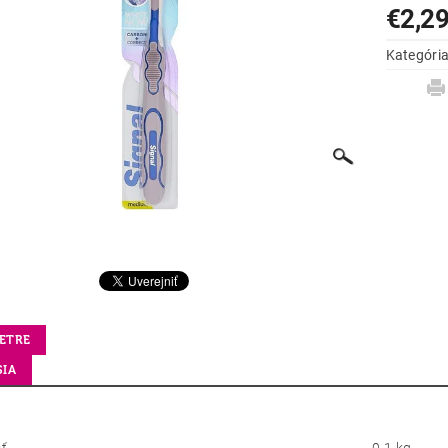
€2,2
Kategóri
ETRE
SIA