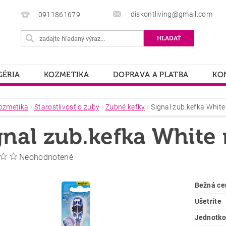
diskontliving@gmail.com
0911861679
ÉRIA
KOZMETIKA
DOPRAVA A PLATBA
KO
ozmetika
Starostlivosť o zuby
Zubné kefky
Signal zub.kefka Whit
gnal zub.kefka White
Neohodnotené
Bežná ce
Ušetríte
Jednotko