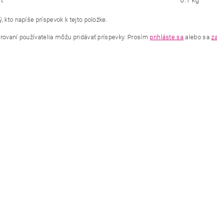
ť
0.1 kg
, kto napíše príspevok k tejto položke.
trovaní používatelia môžu pridávať príspevky. Prosím
prihláste sa
alebo sa
za