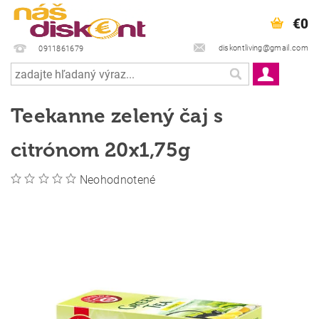
€0
diskontliving@gmail.com
0911861679
Teekanne zelený čaj s
citrónom 20x1,75g
Neohodnotené