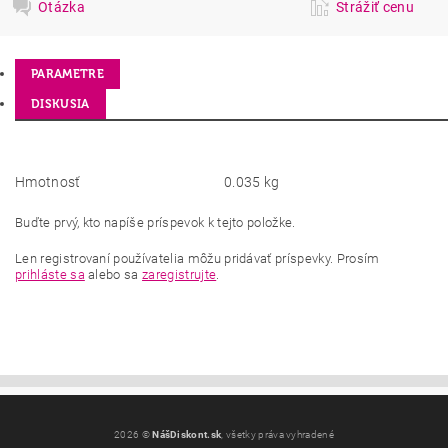
Otázka
Strážiť cenu
PARAMETRE
DISKUSIA
Hmotnosť
0.035 kg
Buďte prvý, kto napíše príspevok k tejto položke.
Len registrovaní používatelia môžu pridávať príspevky. Prosím
prihláste sa
alebo sa
zaregistrujte
.
2026 ©
NášDiskont.sk
, všetky práva vyhradené