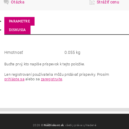
Otázka
Strážiť cenu
PARAMETRE
DISKUSIA
Hmotnosť
0.055 kg
Buďte prvý, kto napíše príspevok k tejto položke.
Len registrovaní používatelia môžu pridávať príspevky. Prosím
prihláste sa
alebo sa
zaregistrujte
.
2026 ©
NášDiskont.sk
, všetky práva vyhradené