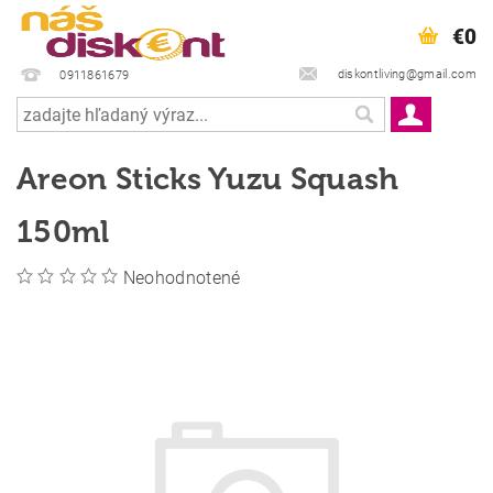
€0
diskontliving@gmail.com
0911861679
Areon Sticks Yuzu Squash
150ml
Neohodnotené