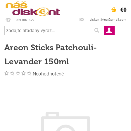
€0
diskontliving@gmail.com
0911861679
Areon Sticks Patchouli-
Levander 150ml
Neohodnotené