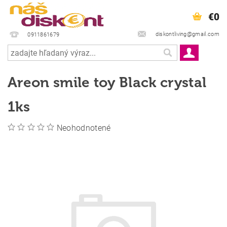
€0
diskontliving@gmail.com
0911861679
Areon smile toy Black crystal
1ks
Neohodnotené