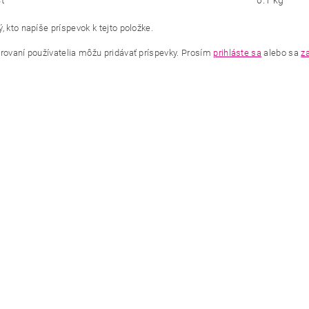
ť
0.1 kg
, kto napíše príspevok k tejto položke.
trovaní používatelia môžu pridávať príspevky. Prosím
prihláste sa
alebo sa
za