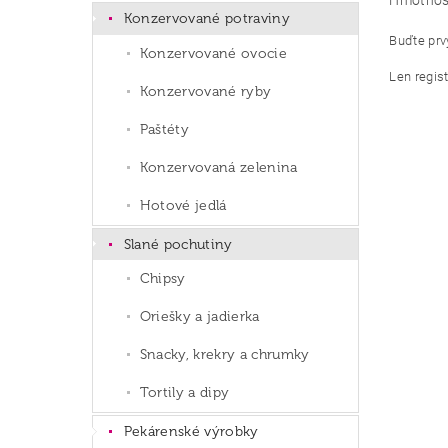
Hmotnos
Konzervované potraviny
Buďte prvý
Konzervované ovocie
Len regis
Konzervované ryby
Paštéty
Konzervovaná zelenina
Hotové jedlá
Slané pochutiny
Chipsy
Oriešky a jadierka
Snacky, krekry a chrumky
Tortily a dipy
Pekárenské výrobky