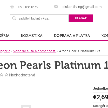
diskontliving@gmail.com
0911861679
ÉRIA
KOZMETIKA
DOPRAVA A PLATBA
KO
rogéria
Vône do auta a domácnosti
Areon Pearls Platinum 1ks
eon Pearls Platinum 
Neohodnotené
Jednotko
€2,6
Kategóri