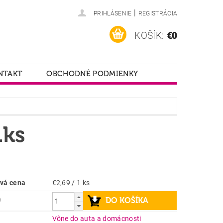
|
PRIHLÁSENIE
REGISTRÁCIA
KOŠÍK:
€0
NTAKT
OBCHODNÉ PODMIENKY
1ks
vá cena
€2,69 / 1 ks
9
a
Vône do auta a domácnosti