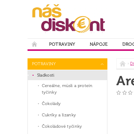
POTRAVINY
NÁPOJE
DROG
PODMIENKY OCHRANY OSOBNÝCH ÚDAJOV
D
POTRAVINY
Sladkosti
Ar
Cereálne, müsli a proteín
tyčinky
Čokolády
Cukríky a lízanky
Čokoládové tyčinky