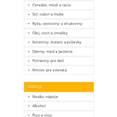
Cereálie, müsli a racio
Soľ, cukor a múka
Ryža, cestoviny a strukoviny
Olej, ocot a omáčky
Koreniny, instant a polievky
Džemy, med a pečenie
Potraviny pre deti
Krmivo pre zvieratá
NÁPOJE
Nealko nápoje
Alkohol
Pivo a víno