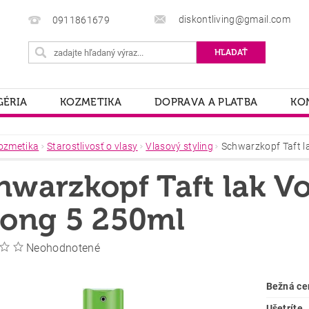
diskontliving@gmail.com
0911861679
ÉRIA
KOZMETIKA
DOPRAVA A PLATBA
KO
ozmetika
Starostlivosť o vlasy
Vlasový styling
Schwarzkopf Taft l
hwarzkopf Taft lak 
rong 5 250ml
Neohodnotené
Bežná ce
Ušetríte