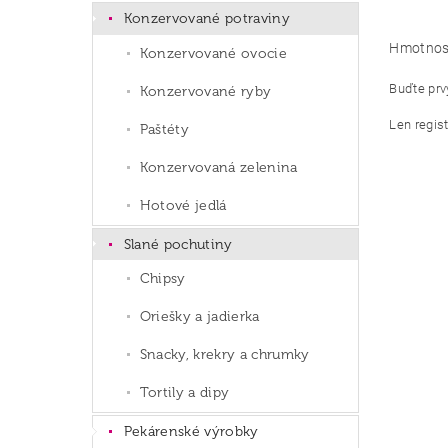
Konzervované potraviny
Hmotnos
Konzervované ovocie
Buďte prvý
Konzervované ryby
Len regis
Paštéty
Konzervovaná zelenina
Hotové jedlá
Slané pochutiny
Chipsy
Oriešky a jadierka
Snacky, krekry a chrumky
Tortily a dipy
Pekárenské výrobky