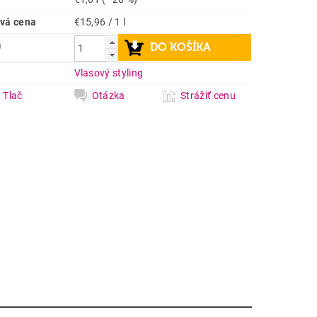
vá cena
€15,96 / 1 l
9
a
Vlasový styling
Tlač
Otázka
Strážiť cenu