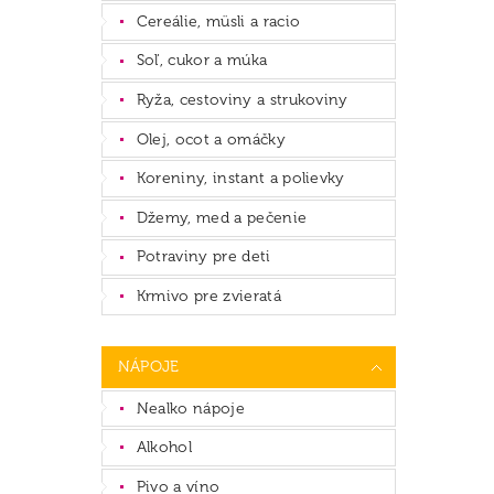
Cereálie, müsli a racio
Soľ, cukor a múka
Ryža, cestoviny a strukoviny
Olej, ocot a omáčky
Koreniny, instant a polievky
Džemy, med a pečenie
Potraviny pre deti
Krmivo pre zvieratá
NÁPOJE
Nealko nápoje
Alkohol
Pivo a víno