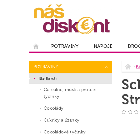
POTRAVINY
NÁPOJE
DROG
PODMIENKY OCHRANY OSOBNÝCH ÚDAJOV
K
POTRAVINY
Sladkosti
Sc
Cereálne, müsli a proteín
St
tyčinky
Čokolády
Cukríky a lízanky
Čokoládové tyčinky