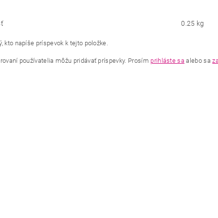
ť
0.25 kg
, kto napíše príspevok k tejto položke.
trovaní používatelia môžu pridávať príspevky. Prosím
prihláste sa
alebo sa
za