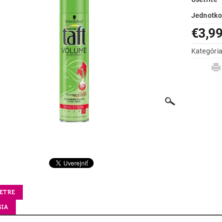
Jednotko
€3,9
Kategóri
ETRE
SIA