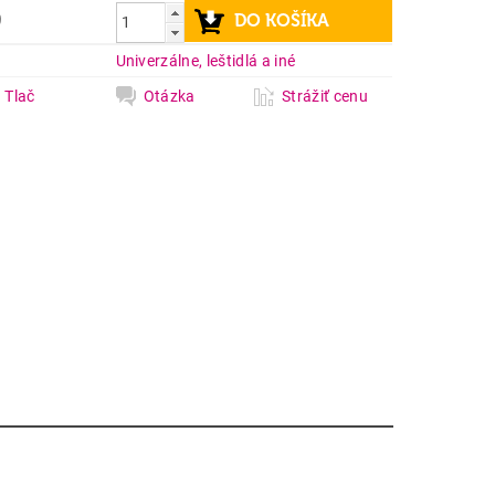
9
a
Univerzálne, leštidlá a iné
Tlač
Otázka
Strážiť cenu