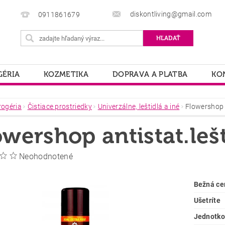
diskontliving@gmail.com
0911861679
ÉRIA
KOZMETIKA
DOPRAVA A PLATBA
KO
rogéria
Čistiace prostriedky
Univerzálne, leštidlá a iné
Flowershop 
owershop antistat.le
Neohodnotené
Bežná ce
Ušetríte
Jednotko