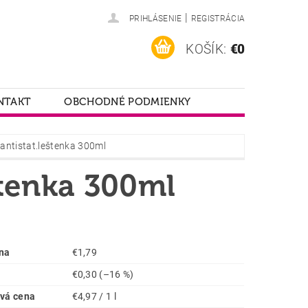
|
PRIHLÁSENIE
REGISTRÁCIA
KOŠÍK:
€0
NTAKT
OBCHODNÉ PODMIENKY
antistat.leštenka 300ml
štenka 300ml
na
€1,79
€0,30
(–16 %)
vá cena
€4,97 / 1 l