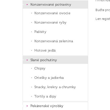
Hmotnos
Konzervované potraviny
Buďte prvý
Konzervované ovocie
Len regis
Konzervované ryby
Paštéty
Konzervovaná zelenina
Hotové jedlá
Slané pochutiny
Chipsy
Oriešky a jadierka
Snacky, krekry a chrumky
Tortily a dipy
Pekárenské výrobky