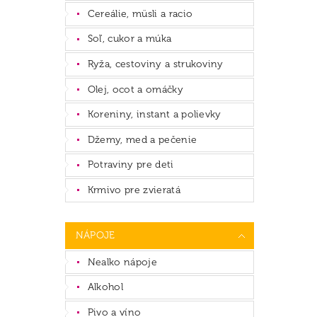
Cereálie, müsli a racio
Soľ, cukor a múka
Ryža, cestoviny a strukoviny
Olej, ocot a omáčky
Koreniny, instant a polievky
Džemy, med a pečenie
Potraviny pre deti
Krmivo pre zvieratá
NÁPOJE
Nealko nápoje
Alkohol
Pivo a víno