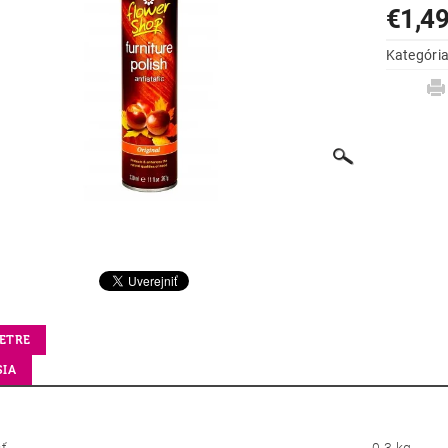
€1,4
Kategóri
ETRE
SIA