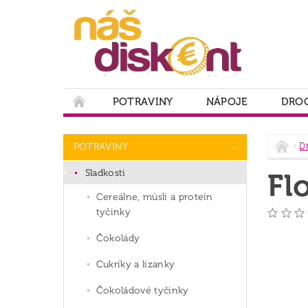
POTRAVINY
NÁPOJE
DROG
PODMIENKY OCHRANY OSOBNÝCH ÚDAJOV
D
POTRAVINY
Sladkosti
Fl
Cereálne, müsli a proteín
tyčinky
Čokolády
Cukríky a lízanky
Čokoládové tyčinky