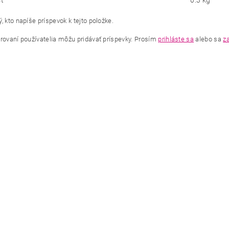
ť
0.3 kg
, kto napíše príspevok k tejto položke.
trovaní používatelia môžu pridávať príspevky. Prosím
prihláste sa
alebo sa
za