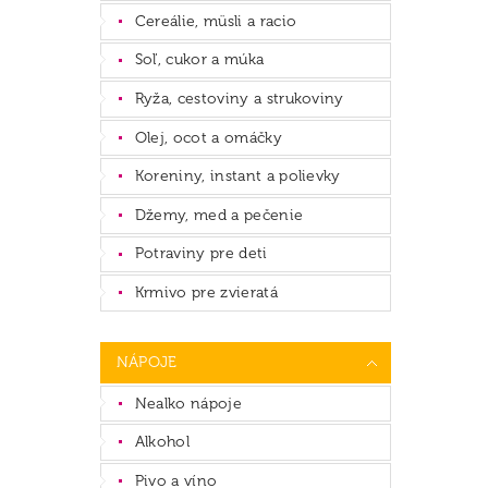
Cereálie, müsli a racio
Soľ, cukor a múka
Ryža, cestoviny a strukoviny
Olej, ocot a omáčky
Koreniny, instant a polievky
Džemy, med a pečenie
Potraviny pre deti
Krmivo pre zvieratá
NÁPOJE
Nealko nápoje
Alkohol
Pivo a víno