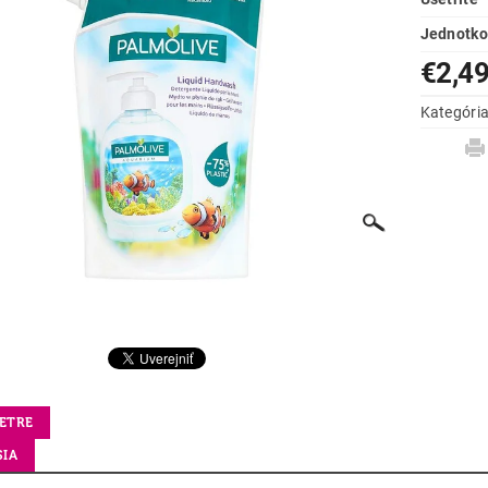
Jednotko
€2,4
Kategóri
ETRE
SIA