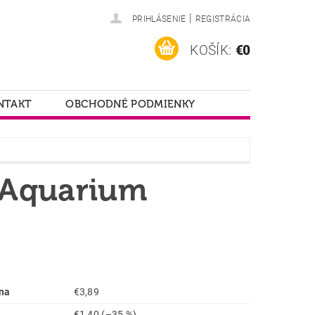
|
PRIHLÁSENIE
REGISTRÁCIA
KOŠÍK:
€0
NTAKT
OBCHODNÉ PODMIENKY
 Aquarium
na
€3,89
€1,40
(–35 %)