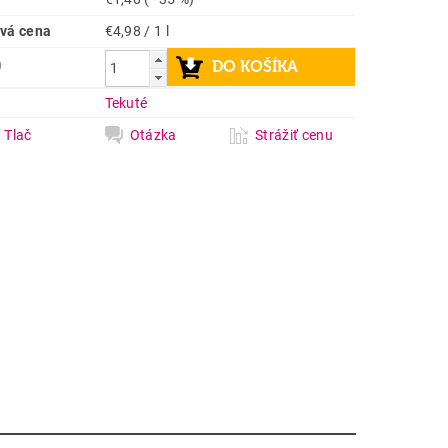
vá cena
€4,98 / 1 l
9
a
Tekuté
Tlač
Otázka
Strážiť cenu