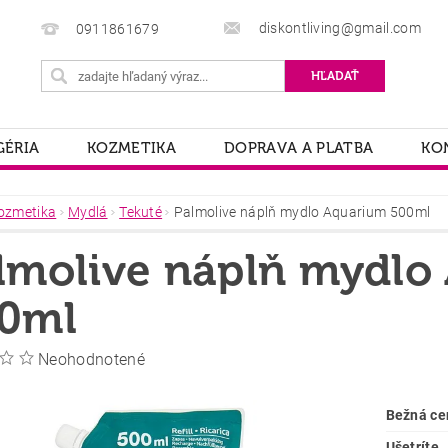
diskontliving@gmail.com
0911861679
ÉRIA
KOZMETIKA
DOPRAVA A PLATBA
KO
ozmetika
Mydlá
Tekuté
Palmolive náplň mydlo Aquarium 500ml
lmolive náplň mydlo
0ml
Neohodnotené
Bežná ce
Ušetríte