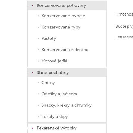
Konzervované potraviny
Hmotnos
Konzervované ovocie
Buďte prvý
Konzervované ryby
Len regis
Paštéty
Konzervovaná zelenina
Hotové jedlá
Slané pochutiny
Chipsy
Oriešky a jadierka
Snacky, krekry a chrumky
Tortily a dipy
Pekárenské výrobky