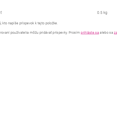
ť
0.5 kg
, kto napíše príspevok k tejto položke.
trovaní používatelia môžu pridávať príspevky. Prosím
prihláste sa
alebo sa
za