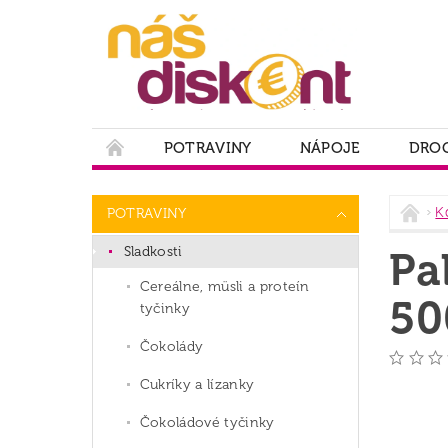
POTRAVINY
NÁPOJE
DROG
PODMIENKY OCHRANY OSOBNÝCH ÚDAJOV
K
POTRAVINY
Sladkosti
Pa
Cereálne, müsli a proteín
50
tyčinky
Čokolády
Cukríky a lízanky
Čokoládové tyčinky