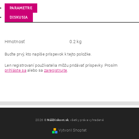
PARAMETRE
DISKUSIA
Hmotnosť
0.2 kg
Buďte prvý, kto napíše príspevok k tejto položke.
Len registrovaní používatelia môžu pridávať príspevky. Prosím
prihláste sa
alebo sa
zaregistrujte
.
2026 ©
NášDiskont.sk
, všetky práva vyhradené
Vytvoril Shoptet