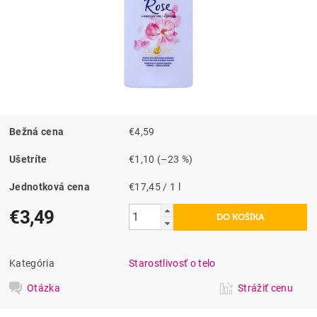
Bežná cena
€4,59
Ušetríte
€1,10
(–23 %)
Jednotková cena
€17,45 / 1 l
€3,49
Kategória
Starostlivosť o telo
Otázka
Strážiť cenu