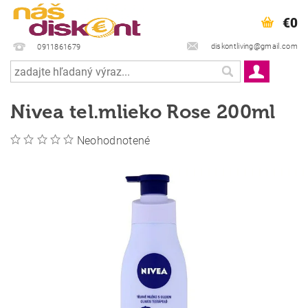
€0
diskontliving@gmail.com
0911861679
Nivea tel.mlieko Rose 200ml
Neohodnotené