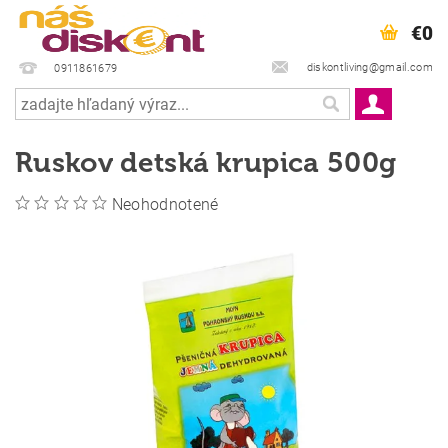
€0
diskontliving@gmail.com
0911861679
Ruskov detská krupica 500g
Neohodnotené