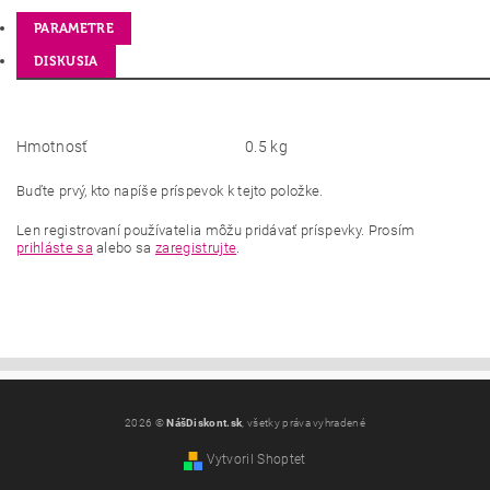
PARAMETRE
DISKUSIA
Hmotnosť
0.5 kg
Buďte prvý, kto napíše príspevok k tejto položke.
Len registrovaní používatelia môžu pridávať príspevky. Prosím
prihláste sa
alebo sa
zaregistrujte
.
2026 ©
NášDiskont.sk
, všetky práva vyhradené
Vytvoril Shoptet