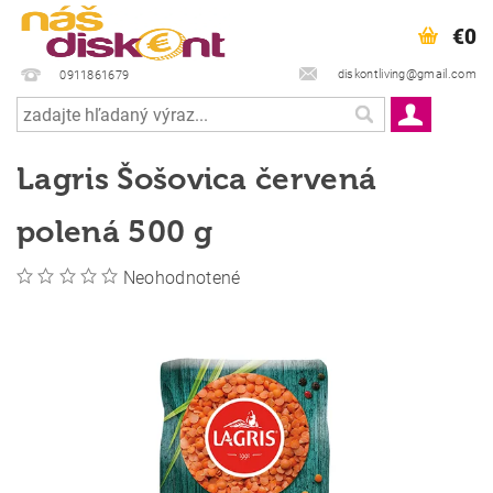
€0
diskontliving@gmail.com
0911861679
Lagris Šošovica červená
polená 500 g
Neohodnotené