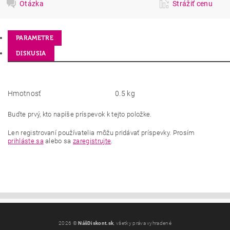
Otázka
Strážiť cenu
PARAMETRE
DISKUSIA
Hmotnosť
0.5 kg
Buďte prvý, kto napíše príspevok k tejto položke.
Len registrovaní používatelia môžu pridávať príspevky. Prosím
prihláste sa
alebo sa
zaregistrujte
.
2026 ©
NášDiskont.sk
, všetky práva vyhradené