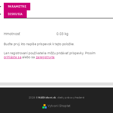
PARAMETRE
DISKUSIA
Hmotnosť
0.03 kg
Buďte prvý, kto napíše príspevok k tejto položke.
Len registrovaní používatelia môžu pridávať príspevky. Prosím
prihláste sa
alebo sa
zaregistrujte
.
2026 ©
NášDiskont.sk
, všetky práva vyhradené
Vytvoril Shoptet